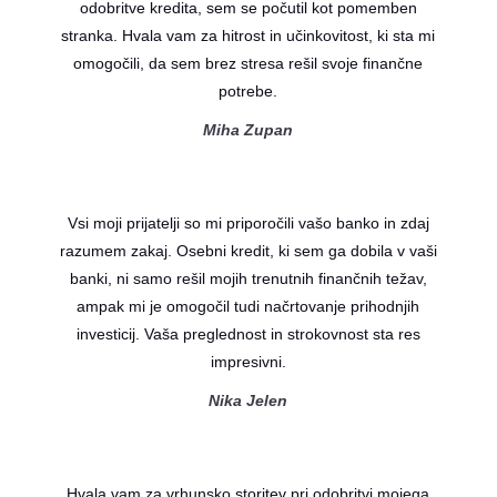
odobritve kredita, sem se počutil kot pomemben
stranka. Hvala vam za hitrost in učinkovitost, ki sta mi
omogočili, da sem brez stresa rešil svoje finančne
potrebe.
Miha Zupan
Vsi moji prijatelji so mi priporočili vašo banko in zdaj
razumem zakaj. Osebni kredit, ki sem ga dobila v vaši
banki, ni samo rešil mojih trenutnih finančnih težav,
ampak mi je omogočil tudi načrtovanje prihodnjih
investicij. Vaša preglednost in strokovnost sta res
impresivni.
Nika Jelen
Hvala vam za vrhunsko storitev pri odobritvi mojega