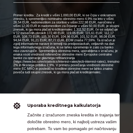
Primer kredita : Za kredit v višini 1.000,00 EUR, ki se črpa v enkratnem
znesku, s spremenljivo nominalno obrestno mero 4,9% na leto v višini
26,54 EUR, nadomestilom za storitve v višini 222,98 EUR, naročnino v
višini 12,00 EUR in nadomestilom za črpanje v višini 50,00 EUR, je skupni
znesek, ki ga mora plačati kreditojemalec 1.311,52 EUR, če se odplačuje
v 12 mesečnih obrokih 172,48 EUR, 119,05 EUR, 115,61 EUR, 112,17
EUR, 108,73 EUR, 105,30 EUR, 104,96 EUR, 101,52 EUR, 98,08 EUR,
94,64 EUR, 91,21 EUR, 87,77 EUR. EOM znaša 77,59%. Ta izračun je
zgolj informativne narave in temelji na predpostavkah, veljavnih na dan
tega informativnega izračuna, ki se lahko spremenijo in zato za banko
niso zavezujoče. Spremenljiva obrestna mera, uporabljena v izračunu, je
enaka vsoti vrednosti referenčne obrestne mere Evropske centralne
banke za operacije glavnega refinanciranja
(https://www.bsi.si/en/statistics/interest-rates/ecb-interest-rates), trenutno
2% in fiksnega pribitka 2,9%. V primeru povečanja vrednosti obrestne
mere EC MRO in posledično kreditne obrestne mere se lahko znatno
poveča tudi skupni znesek, ki ga mora plačati kreditojemalec.

Uporaba kreditnega kalkulatorja
Začnite z izračunom zneska kredita in trajanja ter
določite obrestno mero, ki najbolj ustreza vašim
potrebam. To vam bo pomagalo pri načrtovanju