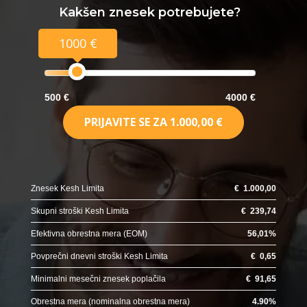
Kakšen znesek potrebujete?
1000 €
500 €
4000 €
PRIJAVITE SE ZA
1.000,00 €
Znesek Kesh Limita
€
1.000,00
Skupni stroški Kesh Limita
€
239,74
Efektivna obrestna mera (EOM)
56,01
%
Povprečni dnevni stroški Kesh Limita
€
0,65
Minimalni mesečni znesek poplačila
€
91,65
Obrestna mera (nominalna obrestna mera)
4.90
%