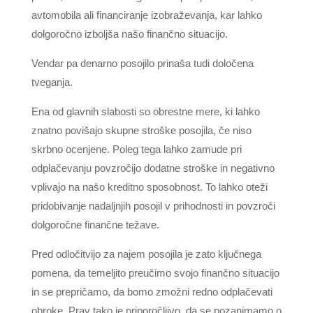
avtomobila ali financiranje izobraževanja, kar lahko
dolgoročno izboljša našo finančno situacijo.
Vendar pa denarno posojilo prinaša tudi določena
tveganja.
Ena od glavnih slabosti so obrestne mere, ki lahko
znatno povišajo skupne stroške posojila, če niso
skrbno ocenjene. Poleg tega lahko zamude pri
odplačevanju povzročijo dodatne stroške in negativno
vplivajo na našo kreditno sposobnost. To lahko oteži
pridobivanje nadaljnjih posojil v prihodnosti in povzroči
dolgoročne finančne težave.
Pred odločitvijo za najem posojila je zato ključnega
pomena, da temeljito preučimo svojo finančno situacijo
in se prepričamo, da bomo zmožni redno odplačevati
obroke. Prav tako je priporočljivo, da se pozanimamo o