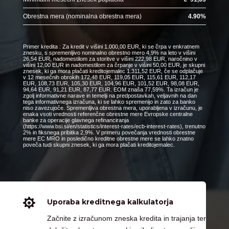
Obrestna mera (nominalna obrestna mera)
4.90
%
Primer kredita : Za kredit v višini 1.000,00 EUR, ki se črpa v enkratnem
znesku, s spremenljivo nominalno obrestno mero 4,9% na leto v višini
26,54 EUR, nadomestilom za storitve v višini 222,98 EUR, naročnino v
višini 12,00 EUR in nadomestilom za črpanje v višini 50,00 EUR, je skupni
znesek, ki ga mora plačati kreditojemalec 1.311,52 EUR, če se odplačuje
v 12 mesečnih obrokih 172,48 EUR, 119,05 EUR, 115,61 EUR, 112,17
EUR, 108,73 EUR, 105,30 EUR, 104,96 EUR, 101,52 EUR, 98,08 EUR,
94,64 EUR, 91,21 EUR, 87,77 EUR. EOM znaša 77,59%. Ta izračun je
zgolj informativne narave in temelji na predpostavkah, veljavnih na dan
tega informativnega izračuna, ki se lahko spremenijo in zato za banko
niso zavezujoče. Spremenljiva obrestna mera, uporabljena v izračunu, je
enaka vsoti vrednosti referenčne obrestne mere Evropske centralne
banke za operacije glavnega refinanciranja
(https://www.bsi.si/en/statistics/interest-rates/ecb-interest-rates), trenutno
2% in fiksnega pribitka 2,9%. V primeru povečanja vrednosti obrestne
mere EC MRO in posledično kreditne obrestne mere se lahko znatno
poveča tudi skupni znesek, ki ga mora plačati kreditojemalec.

Uporaba kreditnega kalkulatorja
Začnite z izračunom zneska kredita in trajanja ter