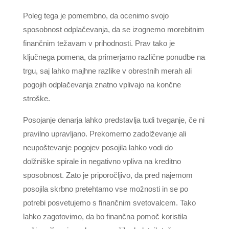
Poleg tega je pomembno, da ocenimo svojo
sposobnost odplačevanja, da se izognemo morebitnim
finančnim težavam v prihodnosti. Prav tako je
ključnega pomena, da primerjamo različne ponudbe na
trgu, saj lahko majhne razlike v obrestnih merah ali
pogojih odplačevanja znatno vplivajo na končne
stroške.
Posojanje denarja lahko predstavlja tudi tveganje, če ni
pravilno upravljano. Prekomerno zadolževanje ali
neupoštevanje pogojev posojila lahko vodi do
dolžniške spirale in negativno vpliva na kreditno
sposobnost. Zato je priporočljivo, da pred najemom
posojila skrbno pretehtamo vse možnosti in se po
potrebi posvetujemo s finančnim svetovalcem. Tako
lahko zagotovimo, da bo finančna pomoč koristila