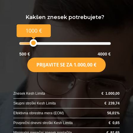
Kakšen znesek potrebujete?
1000 €
500 €
4000 €
PRIJAVITE SE ZA
1.000,00 €
Znesek Kesh Limita
€
1.000,00
Skupni stroški Kesh Limita
€
239,74
Efektivna obrestna mera (EOM)
56,01
%
Povprečni dnevni stroški Kesh Limita
€
0,65
Minimalni mesečni znesek poplačila
€
91,65