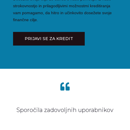
strokovnostjo in prilagodljivimi možnostmi kreditiranja
vam pomagamo, da hitro in učinkovito dosežete svoje
finančne cilje.
PRIJAVI SE ZA KREDIT

Sporočila zadovoljnih uporabnikov