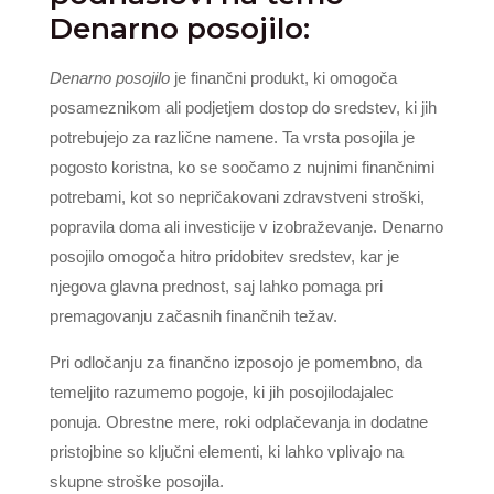
Denarno posojilo:
Denarno posojilo
je finančni produkt, ki omogoča
posameznikom ali podjetjem dostop do sredstev, ki jih
potrebujejo za različne namene. Ta vrsta posojila je
pogosto koristna, ko se soočamo z nujnimi finančnimi
potrebami, kot so nepričakovani zdravstveni stroški,
popravila doma ali investicije v izobraževanje. Denarno
posojilo omogoča hitro pridobitev sredstev, kar je
njegova glavna prednost, saj lahko pomaga pri
premagovanju začasnih finančnih težav.
Pri odločanju za finančno izposojo je pomembno, da
temeljito razumemo pogoje, ki jih posojilodajalec
ponuja. Obrestne mere, roki odplačevanja in dodatne
pristojbine so ključni elementi, ki lahko vplivajo na
skupne stroške posojila.