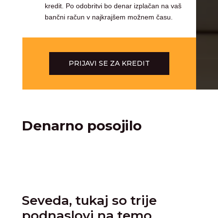
kredit. Po odobritvi bo denar izplačan na vaš
bančni račun v najkrajšem možnem času.
PRIJAVI SE ZA KREDIT
Denarno posojilo
Seveda, tukaj so trije
podnaslovi na temo