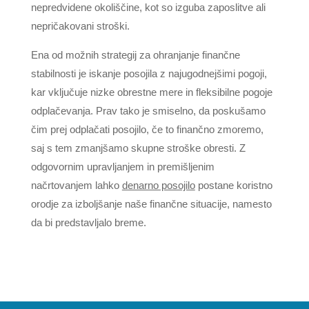
nepredvidene okoliščine, kot so izguba zaposlitve ali
nepričakovani stroški.
Ena od možnih strategij za ohranjanje finančne
stabilnosti je iskanje posojila z najugodnejšimi pogoji,
kar vključuje nizke obrestne mere in fleksibilne pogoje
odplačevanja. Prav tako je smiselno, da poskušamo
čim prej odplačati posojilo, če to finančno zmoremo,
saj s tem zmanjšamo skupne stroške obresti. Z
odgovornim upravljanjem in premišljenim
načrtovanjem lahko
denarno posojilo
postane koristno
orodje za izboljšanje naše finančne situacije, namesto
da bi predstavljalo breme.