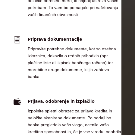
določite obrestno mero, ki najbolj ustreza vašim
potrebam. To vam bo pomagalo pri načrtovanju
vaših finančnih obveznosti.
h
Priprava dokumentacije
Pripravite potrebne dokumente, kot so osebna
izkaznica, dokazila o rednih prihodkih (npr.
plačilne liste ali izpisek bančnega računa) ter
morebitne druge dokumente, ki jih zahteva
banka.

Prijava, odobrenje in izplačilo
Izpolnite spletni obrazec za prijavo kredita in
naložite skenirane dokumente. Po oddaji bo
banka pregledala vašo vlogo, ocenila vašo
kreditno sposobnost in, če je vse v redu, odobrila