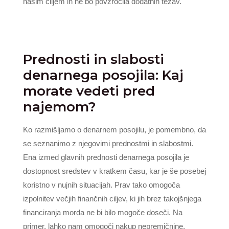
našim ciljem in ne bo povzročila dodatnih težav.
Prednosti in slabosti
denarnega posojila: Kaj
morate vedeti pred
najemom?
Ko razmišljamo o denarnem posojilu, je pomembno, da
se seznanimo z njegovimi prednostmi in slabostmi.
Ena izmed glavnih prednosti denarnega posojila je
dostopnost sredstev v kratkem času, kar je še posebej
koristno v nujnih situacijah. Prav tako omogoča
izpolnitev večjih finančnih ciljev, ki jih brez takojšnjega
financiranja morda ne bi bilo mogoče doseči. Na
primer, lahko nam omogoči nakup nepremičnine,