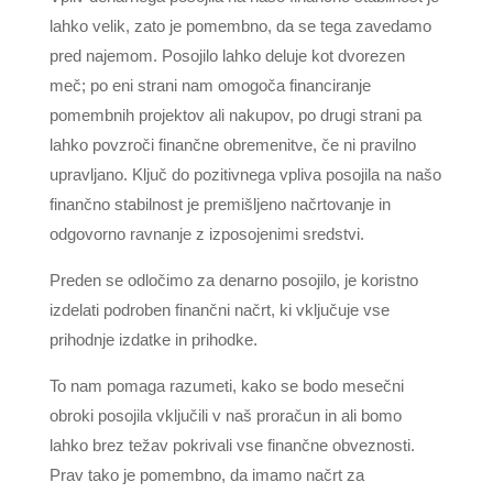
lahko velik, zato je pomembno, da se tega zavedamo
pred najemom. Posojilo lahko deluje kot dvorezen
meč; po eni strani nam omogoča financiranje
pomembnih projektov ali nakupov, po drugi strani pa
lahko povzroči finančne obremenitve, če ni pravilno
upravljano. Ključ do pozitivnega vpliva posojila na našo
finančno stabilnost je premišljeno načrtovanje in
odgovorno ravnanje z izposojenimi sredstvi.
Preden se odločimo za denarno posojilo, je koristno
izdelati podroben finančni načrt, ki vključuje vse
prihodnje izdatke in prihodke.
To nam pomaga razumeti, kako se bodo mesečni
obroki posojila vključili v naš proračun in ali bomo
lahko brez težav pokrivali vse finančne obveznosti.
Prav tako je pomembno, da imamo načrt za