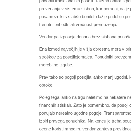
pridobiti tradicionalnih posojil. Takšna oblika 
preverjanja v sistemu sisbon, kar pomeni, da je p
posamezniki s slabšo boniteto lažje pridobijo pos
trenutni prihodki ali vrednost premoženja.
Vendar pa izposoja denarja brez sisbona prinaša 
Ena izmed največjih je višja obrestna mera v prime
stroškov za posojilojemalca. Ponudniki prevzema
morebitne izgube.
Prav tako so pogoji posojila lahko manj ugodni,
obroke.
Poleg tega lahko na trgu naletimo na nekatere nez
finančnih stiskah. Zato je pomembno, da posojiloj
ponujajo nerealno ugodne pogoje. Transparentnos
izbiri pravega ponudnika. Na koncu je treba pouda
ocene koristi mnogim, vendar zahteva previdnost