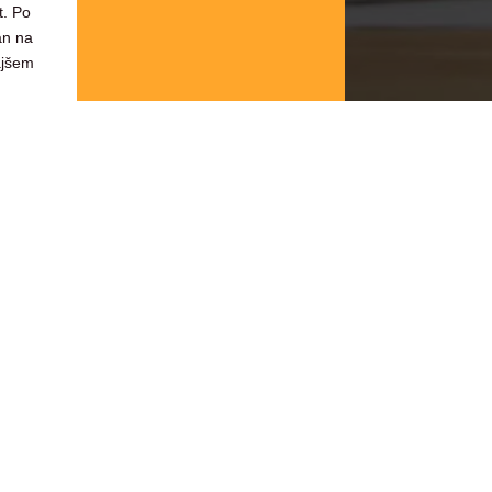
t. Po
an na
ajšem