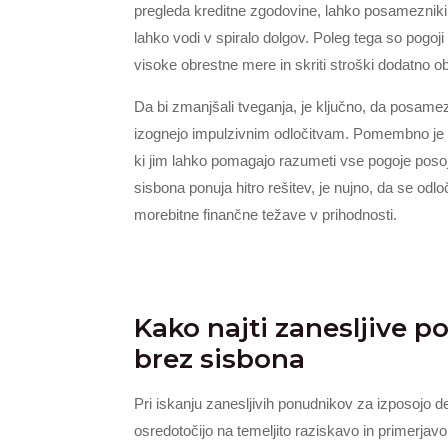
pregleda kreditne zgodovine, lahko posamezniki p
lahko vodi v spiralo dolgov. Poleg tega so pogoj
visoke obrestne mere in skriti stroški dodatno o
Da bi zmanjšali tveganja, je ključno, da posame
izognejo impulzivnim odločitvam. Pomembno je tu
ki jim lahko pomagajo razumeti vse pogoje posoj
sisbona ponuja hitro rešitev, je nujno, da se odl
morebitne finančne težave v prihodnosti.
Kako najti zanesljive p
brez sisbona
Pri iskanju zanesljivih ponudnikov za izposojo de
osredotočijo na temeljito raziskavo in primerjavo