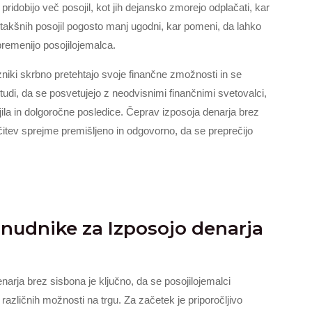
ridobijo več posojil, kot jih dejansko zmorejo odplačati, kar
i takšnih posojil pogosto manj ugodni, kar pomeni, da lahko
bremenijo posojilojemalca.
zniki skrbno pretehtajo svoje finančne zmožnosti in se
di, da se posvetujejo z neodvisnimi finančnimi svetovalci,
ila in dolgoročne posledice. Čeprav izposoja denarja brez
očitev sprejme premišljeno in odgovorno, da se preprečijo
onudnike za Izposojo denarja
narja brez sisbona je ključno, da se posojilojemalci
 različnih možnosti na trgu. Za začetek je priporočljivo