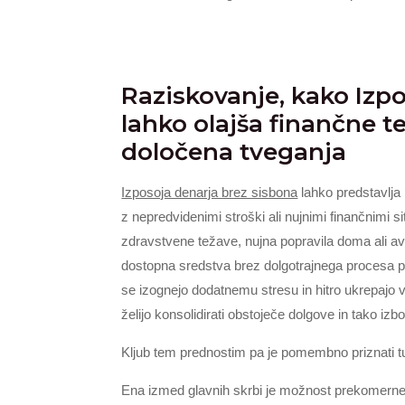
Raziskovanje, kako Izp
lahko olajša finančne t
določena tveganja
Izposoja denarja brez sisbona
lahko predstavlja
z nepredvidenimi stroški ali nujnimi finančnimi s
zdravstvene težave, nujna popravila doma ali avt
dostopna sredstva brez dolgotrajnega procesa p
se izognejo dodatnemu stresu in hitro ukrepajo v k
želijo konsolidirati obstoječe dolgove in tako izbo
Kljub tem prednostim pa je pomembno priznati t
Ena izmed glavnih skrbi je možnost prekomernega