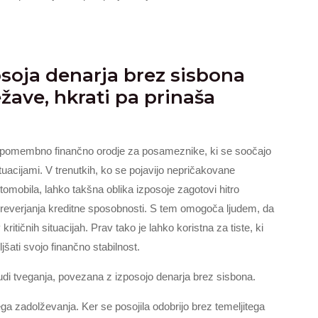
osoja denarja brez sisbona
ežave, hkrati pa prinaša
 pomembno finančno orodje za posameznike, ki se soočajo
ituacijami. V trenutkih, ko se pojavijo nepričakovane
omobila, lahko takšna oblika izposoje zagotovi hitro
reverjanja kreditne sposobnosti. S tem omogoča ljudem, da
ritičnih situacijah. Prav tako je lahko koristna za tiste, ki
ljšati svojo finančno stabilnost.
udi tveganja, povezana z izposojo denarja brez sisbona.
 zadolževanja. Ker se posojila odobrijo brez temeljitega