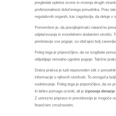
pregledati spletne ocene in mnenja drugih strank,
profesionalnost določenega ponudnika. Prav tako je
regulativnih organih, kar zagotavlja, da deluje v
Pomembno je, da posojilojemalci natančno preuči
odplačevanja in morebitnimi dodatnimi stroški. Tr
predstavijo vse pogoje, so običajno bolj zanesljiv
Poleg tega je priporočljivo, da se izogibate ponu
obljubljajo nerealno ugodne pogoje. Takšne prakse
Dobra praksa je tudi neposreden stik s ponudnik
informacije o njihovih storitvah. To omogoča bolj
sodelovanje. Poleg tega je priporočljivo, da se 
ki lahko pomaga oceniti, ali je
izposoja denarja
Z ustrezno pripravo in previdnostjo je mogoče na
finančnim zmožnostim.