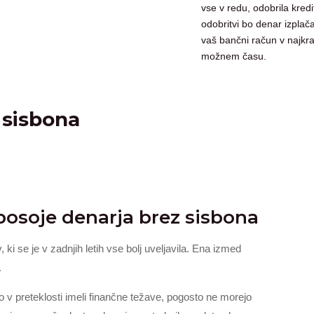
vse v redu, odobrila kredi
odobritvi bo denar izplač
vaš bančni račun v najkr
možnem času.
 sisbona
zposoje denarja brez sisbona
, ki se je v zadnjih letih vse bolj uveljavila. Ena izmed
.
so v preteklosti imeli finančne težave, pogosto ne morejo