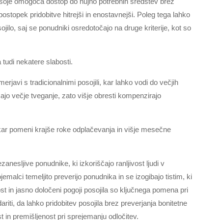
izposoje omogoča dostop do nujno potrebnih sredstev brez
ostopek pridobitve hitrejši in enostavnejši. Poleg tega lahko
ojilo, saj se ponudniki osredotočajo na druge kriterije, kot so
tudi nekatere slabosti.
rjavi s tradicionalnimi posojili, kar lahko vodi do večjih
jo večje tveganje, zato višje obresti kompenzirajo
 kar pomeni krajše roke odplačevanja in višje mesečne
anesljive ponudnike, ki izkoriščajo ranljivost ljudi v
emalci temeljito preverijo ponudnika in se izogibajo tistim, ki
t in jasno določeni pogoji posojila so ključnega pomena pri
riti, da lahko pridobitev posojila brez preverjanja bonitetne
 in premišljenost pri sprejemanju odločitev.