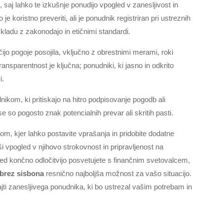
 saj lahko te izkušnje ponudijo vpogled v zanesljivost in
 koristno preveriti, ali je ponudnik registriran pri ustreznih
 skladu z zakonodajo in etičnimi standardi.
jo pogoje posojila, vključno z obrestnimi merami, roki
ansparentnost je ključna; ponudniki, ki jasno in odkrito
i.
dnikom, ki pritiskajo na hitro podpisovanje pogodb ali
 so pogosto znak potencialnih prevar ali skritih pasti.
om, kjer lahko postavite vprašanja in pridobite dodatne
ši vpogled v njihovo strokovnost in pripravljenost na
pred končno odločitvijo posvetujete s finančnim svetovalcem,
 brez sisbona
resnično najboljša možnost za vašo situacijo.
jti zanesljivega ponudnika, ki bo ustrezal vašim potrebam in