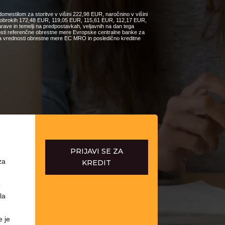
omestilom za storitve v višini 222,98 EUR, naročnino v višini
ih obrokih 172,48 EUR, 119,05 EUR, 115,61 EUR, 112,17 EUR,
e in temelji na predpostavkah, veljavnih na dan tega
nosti referenčne obrestne mere Evropske centralne banke za
čanja vrednosti obrestne mere EC MRO in posledično kreditne
PRIJAVI SE ZA
za
KREDIT
o
la
e je