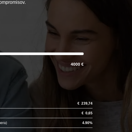
 kompromisov.
4000 €
€
239,74
€
0,65
mera)
4.90
%