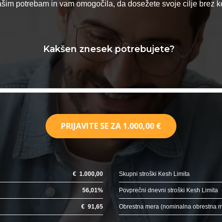
vašim potrebam in vam omogočila, da dosežete svoje cilje brez
Kakšen znesek potrebujete?
PRIJAVITE SE ZA
1.000,00 €
€
1.000,00
Skupni stroški Kesh Limita
56,01
%
Povprečni dnevni stroški Kesh Limita
€
91,65
Obrestna mera (nominalna obrestna 