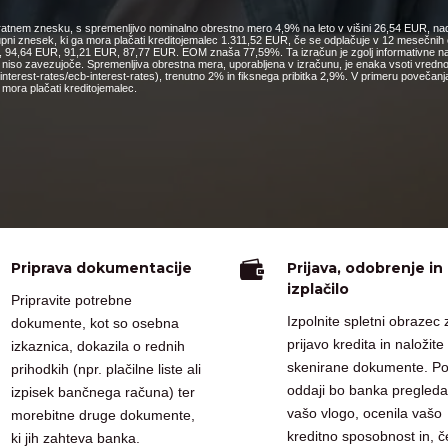
nkratnem znesku, s spremenljivo nominalno obrestno mero 4,9% na leto v višini 26,54 EUR, nad
kupni znesek, ki ga mora plačati kreditojemalec 1.311,52 EUR, če se odplačuje v 12 mesečn
4,64 EUR, 91,21 EUR, 87,77 EUR. EOM znaša 77,59%. Ta izračun je zgolj informativne narav
o niso zavezujoče. Spremenljiva obrestna mera, uporabljena v izračunu, je enaka vsoti vred
cs/interest-rates/ecb-interest-rates), trenutno 2% in fiksnega pribitka 2,9%. V primeru pove
mora plačati kreditojemalec.

Priprava dokumentacije
Prijava, odobrenje in
izplačilo
Pripravite potrebne
Izpolnite spletni obrazec 
dokumente, kot so osebna
prijavo kredita in naložite
izkaznica, dokazila o rednih
skenirane dokumente. P
prihodkih (npr. plačilne liste ali
oddaji bo banka pregleda
izpisek bančnega računa) ter
vašo vlogo, ocenila vašo
morebitne druge dokumente,
kreditno sposobnost in, č
ki jih zahteva banka.