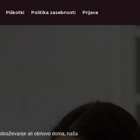
Piškotki
Politika zasebnosti
Prijava
 izobraževanje ali obnovo doma, naša