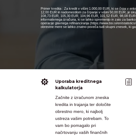
Primer kredita : Za kredit v višini 1.000,00 EUR, ki se črpa v e
12,00 EUR in nadomestilom za črpanje v višini 50,00 EUR, je s
108,73 EUR, 105,30 EUR, 104,96 EUR, 101,52 EUR, 98,08 EUR, 9
informativnega izračuna, ki se lahko spremenijo in zato za bank
operacije glavnega refinanciranja (https://www.bsi.si/en/statisti
obrestne mere se lahko znatno poveča tudi skupni znesek, ki ga 

h
Uporaba kreditnega
kalkulatorja
Začnite z izračunom zneska
kredita in trajanja ter določite
obrestno mero, ki najbolj
ustreza vašim potrebam. To
vam bo pomagalo pri
načrtovanju vaših finančnih