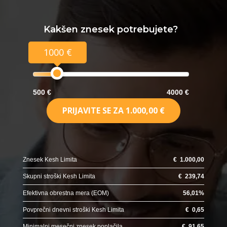
Kakšen znesek potrebujete?
1000 €
500 €
4000 €
PRIJAVITE SE ZA
1.000,00 €
Znesek Kesh Limita
€
1.000,00
Skupni stroški Kesh Limita
€
239,74
Efektivna obrestna mera (EOM)
56,01
%
Povprečni dnevni stroški Kesh Limita
€
0,65
Minimalni mesečni znesek poplačila
€
91,65