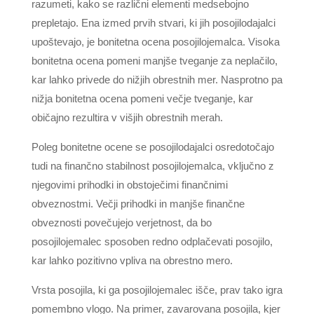
razumeti, kako se različni elementi medsebojno
prepletajo. Ena izmed prvih stvari, ki jih posojilodajalci
upoštevajo, je bonitetna ocena posojilojemalca. Visoka
bonitetna ocena pomeni manjše tveganje za neplačilo,
kar lahko privede do nižjih obrestnih mer. Nasprotno pa
nižja bonitetna ocena pomeni večje tveganje, kar
običajno rezultira v višjih obrestnih merah.
Poleg bonitetne ocene se posojilodajalci osredotočajo
tudi na finančno stabilnost posojilojemalca, vključno z
njegovimi prihodki in obstoječimi finančnimi
obveznostmi. Večji prihodki in manjše finančne
obveznosti povečujejo verjetnost, da bo
posojilojemalec sposoben redno odplačevati posojilo,
kar lahko pozitivno vpliva na obrestno mero.
Vrsta posojila, ki ga posojilojemalec išče, prav tako igra
pomembno vlogo. Na primer, zavarovana posojila, kjer