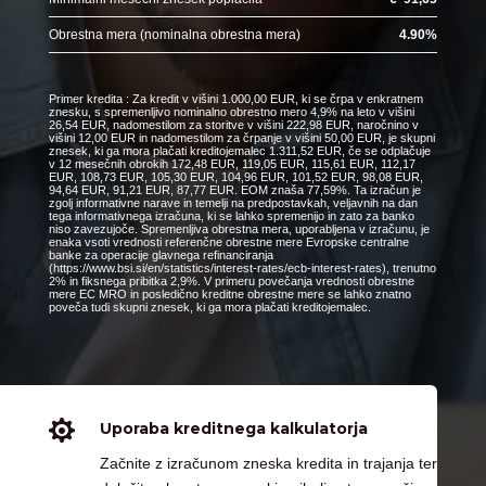
Obrestna mera (nominalna obrestna mera)
4.90
%
Primer kredita : Za kredit v višini 1.000,00 EUR, ki se črpa v enkratnem
znesku, s spremenljivo nominalno obrestno mero 4,9% na leto v višini
26,54 EUR, nadomestilom za storitve v višini 222,98 EUR, naročnino v
višini 12,00 EUR in nadomestilom za črpanje v višini 50,00 EUR, je skupni
znesek, ki ga mora plačati kreditojemalec 1.311,52 EUR, če se odplačuje
v 12 mesečnih obrokih 172,48 EUR, 119,05 EUR, 115,61 EUR, 112,17
EUR, 108,73 EUR, 105,30 EUR, 104,96 EUR, 101,52 EUR, 98,08 EUR,
94,64 EUR, 91,21 EUR, 87,77 EUR. EOM znaša 77,59%. Ta izračun je
zgolj informativne narave in temelji na predpostavkah, veljavnih na dan
tega informativnega izračuna, ki se lahko spremenijo in zato za banko
niso zavezujoče. Spremenljiva obrestna mera, uporabljena v izračunu, je
enaka vsoti vrednosti referenčne obrestne mere Evropske centralne
banke za operacije glavnega refinanciranja
(https://www.bsi.si/en/statistics/interest-rates/ecb-interest-rates), trenutno
2% in fiksnega pribitka 2,9%. V primeru povečanja vrednosti obrestne
mere EC MRO in posledično kreditne obrestne mere se lahko znatno
poveča tudi skupni znesek, ki ga mora plačati kreditojemalec.

Uporaba kreditnega kalkulatorja
Začnite z izračunom zneska kredita in trajanja ter