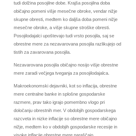
tudi dolžina posojilne dobe. Krajša posojilna doba
običajno pomeni višje mesečne obroke, vendar nižje
skupne obresti, medtem ko daljša doba pomeni nižje
mesečne obroke, a višje skupne stroške obresti.
Posojilodajalci upoštevajo tudi vrsto posojila, saj se
obrestne mere za nezavarovana posojila razlikujejo od
tistih za zavarovana posojila.
Nezavarovana posojila običajno nosijo višje obrestne
mere zaradi večjega tveganja za posojilodajalca.
Makroekonomski dejavniki, kot so inflacija, obrestne
mere centralne banke in splošne gospodarske
razmere, prav tako igrajo pomembno vlogo pri
določanju obrestnih mer. V obdobjih gospodarskega
razcveta in nizke inflacije so obrestne mere običajno
nižje, medtem ko v obdobjih gospodarske recesije in
visoke inflacije obrestne mere naraščajo.