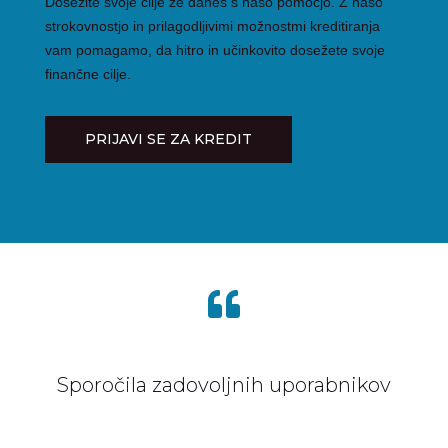
Dosežite svoje cilje že danes s našo pomočjo. Z našo
strokovnostjo in prilagodljivimi možnostmi kreditiranja
vam pomagamo, da hitro in učinkovito dosežete svoje
finančne cilje.
PRIJAVI SE ZA KREDIT

Sporočila zadovoljnih uporabnikov