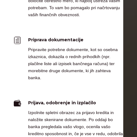
določite obrestno mero, ki najbolj ustreza vašim
potrebam. To vam bo pomagalo pri načrtovanju
vaših finančnih obveznosti.
h
Priprava dokumentacije
Pripravite potrebne dokumente, kot so osebna
izkaznica, dokazila o rednih prihodkih (npr.
plačilne liste ali izpisek bančnega računa) ter
morebitne druge dokumente, ki jih zahteva
banka.

Prijava, odobrenje in izplačilo
Izpolnite spletni obrazec za prijavo kredita in
naložite skenirane dokumente. Po oddaji bo
banka pregledala vašo vlogo, ocenila vašo
kreditno sposobnost in, če je vse v redu, odobrila