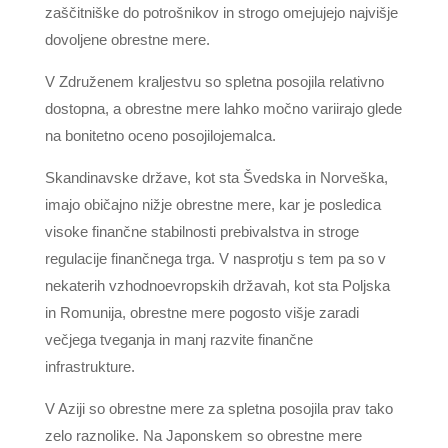
zaščitniške do potrošnikov in strogo omejujejo najvišje
dovoljene obrestne mere.
V Združenem kraljestvu so spletna posojila relativno
dostopna, a obrestne mere lahko močno variirajo glede
na bonitetno oceno posojilojemalca.
Skandinavske države, kot sta Švedska in Norveška,
imajo običajno nižje obrestne mere, kar je posledica
visoke finančne stabilnosti prebivalstva in stroge
regulacije finančnega trga. V nasprotju s tem pa so v
nekaterih vzhodnoevropskih državah, kot sta Poljska
in Romunija, obrestne mere pogosto višje zaradi
večjega tveganja in manj razvite finančne
infrastrukture.
V Aziji so obrestne mere za spletna posojila prav tako
zelo raznolike. Na Japonskem so obrestne mere