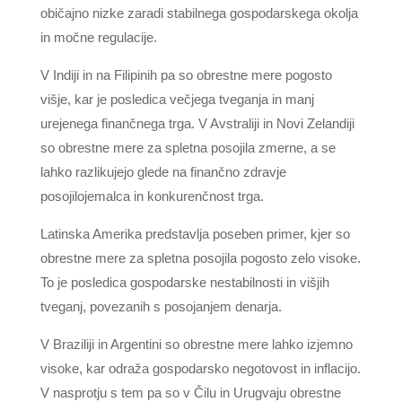
običajno nizke zaradi stabilnega gospodarskega okolja
in močne regulacije.
V Indiji in na Filipinih pa so obrestne mere pogosto
višje, kar je posledica večjega tveganja in manj
urejenega finančnega trga. V Avstraliji in Novi Zelandiji
so obrestne mere za spletna posojila zmerne, a se
lahko razlikujejo glede na finančno zdravje
posojilojemalca in konkurenčnost trga.
Latinska Amerika predstavlja poseben primer, kjer so
obrestne mere za spletna posojila pogosto zelo visoke.
To je posledica gospodarske nestabilnosti in višjih
tveganj, povezanih s posojanjem denarja.
V Braziliji in Argentini so obrestne mere lahko izjemno
visoke, kar odraža gospodarsko negotovost in inflacijo.
V nasprotju s tem pa so v Čilu in Urugvaju obrestne