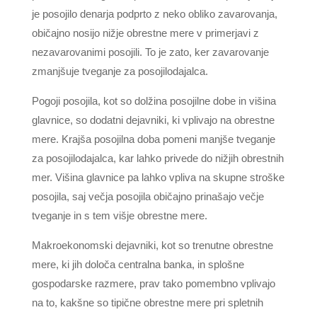
je posojilo denarja podprto z neko obliko zavarovanja,
običajno nosijo nižje obrestne mere v primerjavi z
nezavarovanimi posojili. To je zato, ker zavarovanje
zmanjšuje tveganje za posojilodajalca.
Pogoji posojila, kot so dolžina posojilne dobe in višina
glavnice, so dodatni dejavniki, ki vplivajo na obrestne
mere. Krajša posojilna doba pomeni manjše tveganje
za posojilodajalca, kar lahko privede do nižjih obrestnih
mer. Višina glavnice pa lahko vpliva na skupne stroške
posojila, saj večja posojila običajno prinašajo večje
tveganje in s tem višje obrestne mere.
Makroekonomski dejavniki, kot so trenutne obrestne
mere, ki jih določa centralna banka, in splošne
gospodarske razmere, prav tako pomembno vplivajo
na to, kakšne so tipične obrestne mere pri spletnih