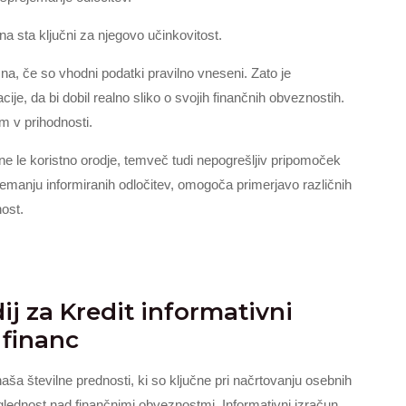
na sta ključni za njegovo učinkovitost.
čna, če so vhodni podatki pravilno vneseni. Zato je
e, da bi dobil realno sliko o svojih finančnih obveznostih.
m v prihodnosti.
ne le koristno orodje, temveč tudi nepogrešljiv pripomoček
jemanju informiranih odločitev, omogoča primerjavo različnih
nost.
j za Kredit informativni
 financ
naša številne prednosti, ki so ključne pri načrtovanju osebnih
eglednost nad finančnimi obveznostmi. Informativni izračun