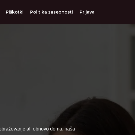
Piškotki
Politika zasebnosti
Prijava
 izobraževanje ali obnovo doma, naša