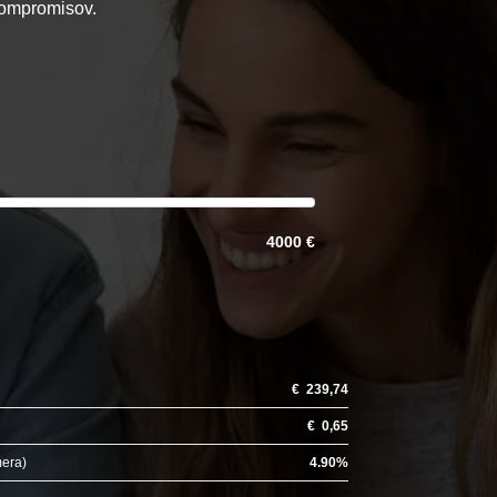
 kompromisov.
4000 €
€
239,74
€
0,65
mera)
4.90
%