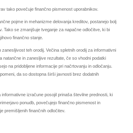
 prav tako povečuje finančno pismenost uporabnikov.
ančne pojme in mehanizme delovanja kreditov, postanejo bolj
v. Tako se zmanjšuje tveganje za napačne odločitve, ki bi
jihovo finančno stanje.
anesljivost teh orodij. Večina spletnih orodij za informativni
a natančne in zanesljive rezultate, če so vhodni podatki
ejo na pridobljene informacije pri načrtovanju in odločanju.
 pomeni, da so dostopna širši javnosti brez dodatnih
informativne izračune posojil prinaša številne prednosti, ki
primerjavo ponudb, povečujejo finančno pismenost in
e premišljenih finančnih odločitev.