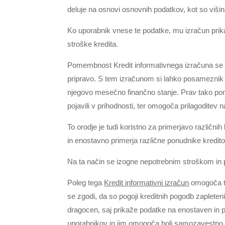
deluje na osnovi osnovnih podatkov, kot so viši
Ko uporabnik vnese te podatke, mu izračun pri
stroške kredita.
Pomembnost Kredit informativnega izračuna se 
pripravo. S tem izračunom si lahko posameznik us
njegovo mesečno finančno stanje. Prav tako pom
pojavili v prihodnosti, ter omogoča prilagoditev
To orodje je tudi koristno za primerjavo različn
in enostavno primerja različne ponudnike kreditov
Na ta način se izogne nepotrebnim stroškom in pre
Poleg tega
Kredit informativni izračun
omogoča tu
se zgodi, da so pogoji kreditnih pogodb zapleteni 
dragocen, saj prikaže podatke na enostaven in 
uporabnikov in jim omogoča bolj samozavestno 