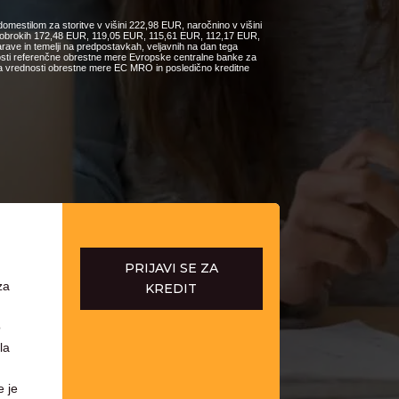
omestilom za storitve v višini 222,98 EUR, naročnino v višini
ih obrokih 172,48 EUR, 119,05 EUR, 115,61 EUR, 112,17 EUR,
e in temelji na predpostavkah, veljavnih na dan tega
nosti referenčne obrestne mere Evropske centralne banke za
čanja vrednosti obrestne mere EC MRO in posledično kreditne
PRIJAVI SE ZA
za
KREDIT
o
la
e je