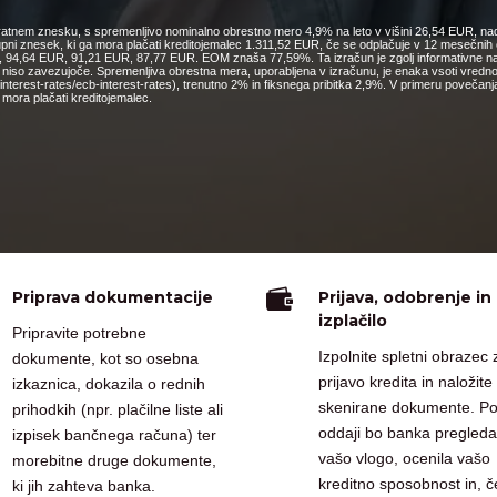
nkratnem znesku, s spremenljivo nominalno obrestno mero 4,9% na leto v višini 26,54 EUR, nad
kupni znesek, ki ga mora plačati kreditojemalec 1.311,52 EUR, če se odplačuje v 12 mesečn
4,64 EUR, 91,21 EUR, 87,77 EUR. EOM znaša 77,59%. Ta izračun je zgolj informativne narav
o niso zavezujoče. Spremenljiva obrestna mera, uporabljena v izračunu, je enaka vsoti vred
cs/interest-rates/ecb-interest-rates), trenutno 2% in fiksnega pribitka 2,9%. V primeru pove
mora plačati kreditojemalec.

Priprava dokumentacije
Prijava, odobrenje in
izplačilo
Pripravite potrebne
Izpolnite spletni obrazec 
dokumente, kot so osebna
prijavo kredita in naložite
izkaznica, dokazila o rednih
skenirane dokumente. P
prihodkih (npr. plačilne liste ali
oddaji bo banka pregleda
izpisek bančnega računa) ter
vašo vlogo, ocenila vašo
morebitne druge dokumente,
kreditno sposobnost in, č
ki jih zahteva banka.