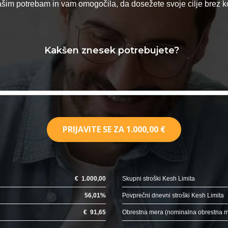
vašim potrebam in vam omogočila, da dosežete svoje cilje brez
Kakšen znesek potrebujete?
PRIJAVITE SE ZA
1.000,00 €
€
1.000,00
Skupni stroški Kesh Limita
56,01
%
Povprečni dnevni stroški Kesh Limita
€
91,65
Obrestna mera (nominalna obrestna 