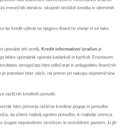
ni mesečnih obrokov, skupnih stroških kredita in obrestnih
o bo kredit vplival na njegovo finančno stanje in se tako
t uporabe teh orodij.
Kredit informativni izračun
je
a lahko uporabnik uporabi kadarkoli in kjerkoli. Enostaven
ezultatov omogočata hitro odločanje in prilagoditev finančnih
ko je potreben hiter odziv, na primer pri nakupu nepremičnine
 različnih kreditnih ponudb.
znik hitro primerja različne kreditne pogoje in ponudbe
ogoča, da izbere najbolj ugodno ponudbo, ki najbolje ustreza
o izogne nepotrebnim stroškom in morebitnim pastem, ki jih