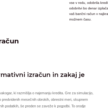
vse v redu, odobrila kredi
odobritvi bo denar izplač
vaš bančni račun v najkr
možnem času.
zračun
mativni izračun in zakaj je
vsakogar, ki razmišlja o najemanju kredita. Gre za simulacijo,
o predvidenih mesečnih obrokih, obrestni meri, skupnem
nih podatkih, še preden se zaveže k pogodbi. To orodje