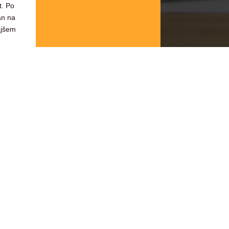
t. Po
an na
ajšem