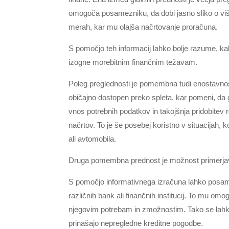
omogoča posamezniku, da dobi jasno sliko o viši
merah, kar mu olajša načrtovanje proračuna.
S pomočjo teh informacij lahko bolje razume, kak
izogne morebitnim finančnim težavam.
Poleg preglednosti je pomembna tudi enostavnos
običajno dostopen preko spleta, kar pomeni, da g
vnos potrebnih podatkov in takojšnja pridobitev r
načrtov. To je še posebej koristno v situacijah, 
ali avtomobila.
Druga pomembna prednost je možnost primerjave
S pomočjo informativnega izračuna lahko posame
različnih bank ali finančnih institucij. To mu om
njegovim potrebam in zmožnostim. Tako se lahk
prinašajo nepregledne kreditne pogodbe.