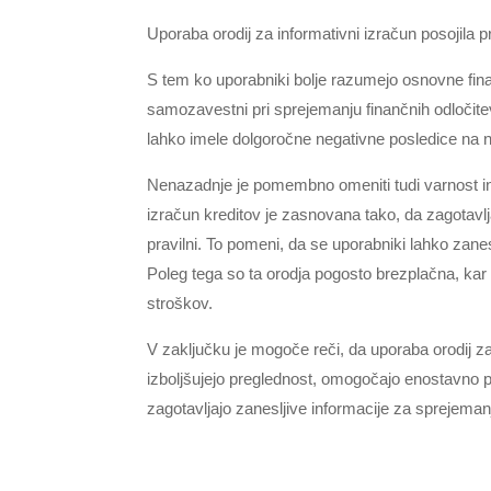
Uporaba orodij za informativni izračun posojila
S tem ko uporabniki bolje razumejo osnovne fin
samozavestni pri sprejemanju finančnih odločite
lahko imele dolgoročne negativne posledice na n
Nenazadnje je pomembno omeniti tudi varnost in z
izračun kreditov je zasnovana tako, da zagotavlj
pravilni. To pomeni, da se uporabniki lahko zanes
Poleg tega so ta orodja pogosto brezplačna, kar
stroškov.
V zaključku je mogoče reči, da uporaba orodij za 
izboljšujejo preglednost, omogočajo enostavno 
zagotavljajo zanesljive informacije za sprejemanj