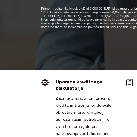
Primer kredita : Za kredit v višini 1.000,00 EUR, ki se črpa v e
12,00 EUR in nadomestilom za črpanje v višini 50,00 EUR, je s
108,73 EUR, 105,30 EUR, 104,96 EUR, 101,52 EUR, 98,08 EUR, 9
informativnega izračuna, ki se lahko spremenijo in zato za bank
operacije glavnega refinanciranja (https://www.bsi.si/en/statisti
obrestne mere se lahko znatno poveča tudi skupni znesek, ki ga 

h
Uporaba kreditnega
kalkulatorja
Začnite z izračunom zneska
kredita in trajanja ter določite
obrestno mero, ki najbolj
ustreza vašim potrebam. To
vam bo pomagalo pri
načrtovanju vaših finančnih