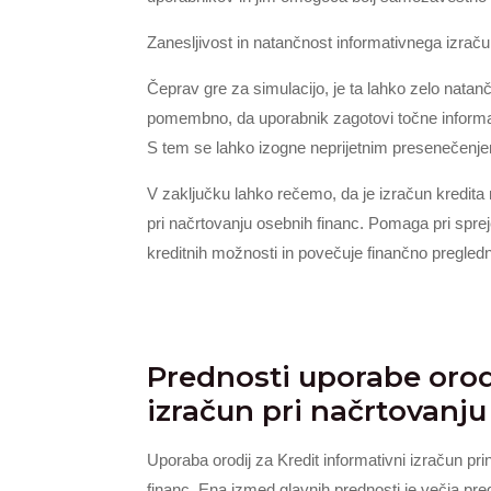
Zanesljivost in natančnost informativnega izraču
Čeprav gre za simulacijo, je ta lahko zelo natan
pomembno, da uporabnik zagotovi točne informacij
S tem se lahko izogne neprijetnim presenečenje
V zaključku lahko rečemo, da je izračun kredita 
pri načrtovanju osebnih financ. Pomaga pri spre
kreditnih možnosti in povečuje finančno pregled
Prednosti uporabe orodi
izračun pri načrtovanju
Uporaba orodij za Kredit informativni izračun pri
financ. Ena izmed glavnih prednosti je večja pr