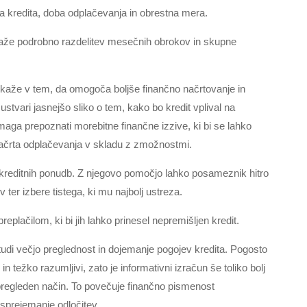
na kredita, doba odplačevanja in obrestna mera.
kaže podrobno razdelitev mesečnih obrokov in skupne
kaže v tem, da omogoča boljše finančno načrtovanje in
tvari jasnejšo sliko o tem, kako bo kredit vplival na
aga prepoznati morebitne finančne izzive, ki bi se lahko
 načrta odplačevanja v skladu z zmožnostmi.
ih kreditnih ponudb. Z njegovo pomočjo lahko posameznik hitro
 ter izbere tistega, ki mu najbolj ustreza.
plačilom, ki bi jih lahko prinesel nepremišljen kredit.
di večjo preglednost in dojemanje pogojev kredita. Pogosto
in težko razumljivi, zato je informativni izračun še toliko bolj
pregleden način. To povečuje finančno pismenost
sprejemanje odločitev.