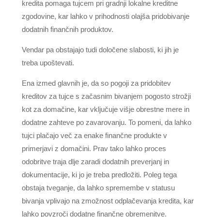
kredita pomaga tujcem pri gradnji lokalne kreditne
zgodovine, kar lahko v prihodnosti olajša pridobivanje
dodatnih finančnih produktov.
Vendar pa obstajajo tudi določene slabosti, ki jih je
treba upoštevati.
Ena izmed glavnih je, da so pogoji za pridobitev
kreditov za tujce s začasnim bivanjem pogosto strožji
kot za domačine, kar vključuje višje obrestne mere in
dodatne zahteve po zavarovanju. To pomeni, da lahko
tujci plačajo več za enake finančne produkte v
primerjavi z domačini. Prav tako lahko proces
odobritve traja dlje zaradi dodatnih preverjanj in
dokumentacije, ki jo je treba predložiti. Poleg tega
obstaja tveganje, da lahko spremembe v statusu
bivanja vplivajo na zmožnost odplačevanja kredita, kar
lahko povzroči dodatne finančne obremenitve.