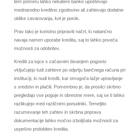
tem primeru lahko nekatere banke upoštevajo
mednarodno kreditno zgodovino ali zahtevajo dodatne
oblike zavarovanja, kot je porok.
Prav tako je koristno pripraviti načrt, ki natančno
navaja namen uporabe kredita, saj to lahko poveča
možnosti za odobritev.
Krediti za tujce s začasnim bivanjem pogosto
vključujejo tudi zahteve po odprtju bančnega računa pri
instituciji, ki nudi kredit, kar omogoča lažje upravljanje
s sredstvi in plačili. Pomembno je, da prosilci skrbno
pregledajo vse pogoje in obrestne mere, saj se ti lahko
razlikujejo med različnimi ponudniki. Temeljito
razumevanje teh zahtev in skrbna priprava
dokumentacije lahko močno izboljšata možnosti za
uspešno pridobitev kredita.