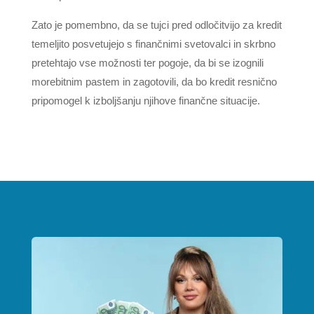
Zato je pomembno, da se tujci pred odločitvijo za kredit
temeljito posvetujejo s finančnimi svetovalci in skrbno
pretehtajo vse možnosti ter pogoje, da bi se izognili
morebitnim pastem in zagotovili, da bo kredit resnično
pripomogel k izboljšanju njihove finančne situacije.