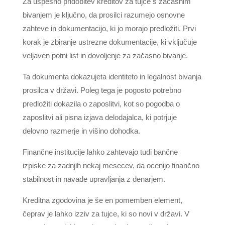
Za uspešno pridobitev kreditov za tujce s začasnim
bivanjem je ključno, da prosilci razumejo osnovne
zahteve in dokumentacijo, ki jo morajo predložiti. Prvi
korak je zbiranje ustrezne dokumentacije, ki vključuje
veljaven potni list in dovoljenje za začasno bivanje.
Ta dokumenta dokazujeta identiteto in legalnost bivanja
prosilca v državi. Poleg tega je pogosto potrebno
predložiti dokazila o zaposlitvi, kot so pogodba o
zaposlitvi ali pisna izjava delodajalca, ki potrjuje
delovno razmerje in višino dohodka.
Finančne institucije lahko zahtevajo tudi bančne
izpiske za zadnjih nekaj mesecev, da ocenijo finančno
stabilnost in navade upravljanja z denarjem.
Kreditna zgodovina je še en pomemben element,
čeprav je lahko izziv za tujce, ki so novi v državi. V