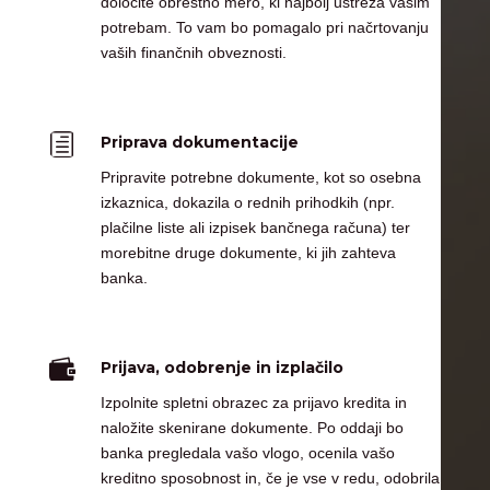
določite obrestno mero, ki najbolj ustreza vašim
potrebam. To vam bo pomagalo pri načrtovanju
vaših finančnih obveznosti.
h
Priprava dokumentacije
Pripravite potrebne dokumente, kot so osebna
izkaznica, dokazila o rednih prihodkih (npr.
plačilne liste ali izpisek bančnega računa) ter
morebitne druge dokumente, ki jih zahteva
banka.

Prijava, odobrenje in izplačilo
Izpolnite spletni obrazec za prijavo kredita in
naložite skenirane dokumente. Po oddaji bo
banka pregledala vašo vlogo, ocenila vašo
kreditno sposobnost in, če je vse v redu, odobrila