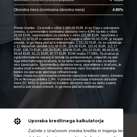
Obrestna mera (nominalna obrestna mera)
4.90
%
Primer kredita : Za kredit v višini 1.000,00 EUR, ki se črpa v enkratnem
znesku, s spremenljivo nominalno obrestno mero 4,9% na leto v višini
26,54 EUR, nadomestilom za storitve v višini 222,98 EUR, naročnino v
višini 12,00 EUR in nadomestilom za črpanje v višini 50,00 EUR, je skupni
znesek, ki ga mora plačati kreditojemalec 1.311,52 EUR, če se odplačuje
v 12 mesečnih obrokih 172,48 EUR, 119,05 EUR, 115,61 EUR, 112,17
EUR, 108,73 EUR, 105,30 EUR, 104,96 EUR, 101,52 EUR, 98,08 EUR,
94,64 EUR, 91,21 EUR, 87,77 EUR. EOM znaša 77,59%. Ta izračun je
zgolj informativne narave in temelji na predpostavkah, veljavnih na dan
tega informativnega izračuna, ki se lahko spremenijo in zato za banko
niso zavezujoče. Spremenljiva obrestna mera, uporabljena v izračunu, je
enaka vsoti vrednosti referenčne obrestne mere Evropske centralne
banke za operacije glavnega refinanciranja
(https://www.bsi.si/en/statistics/interest-rates/ecb-interest-rates), trenutno
2% in fiksnega pribitka 2,9%. V primeru povečanja vrednosti obrestne
mere EC MRO in posledično kreditne obrestne mere se lahko znatno
poveča tudi skupni znesek, ki ga mora plačati kreditojemalec.

Uporaba kreditnega kalkulatorja
Začnite z izračunom zneska kredita in trajanja ter