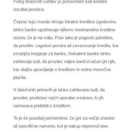
Poleg finančnih zahtev je pomemben tudi kreditni
rezultat prosilca.
Čeprav tujci morda nimajo lokalne kreditne zgodovine,
lahko banke upoštevajo njihovo mednarodno kreditno
oceno, če je na voljo. Prav tako je pogosto potrebno,
da prosilec zagotovi poroka ali zavarovanje kredita, kar
zmanjša tveganje za banko. Nekatere banke lahko
zahtevajo tudi, da prosilec odpre bančni račun pri njih,
kar olajša upravljanje s kreditom in redna mesečna
plačila.
V določenih primerih je lahko zahtevano tudi, da
prosilec predstavi načrt uporabe sredstev, ki jih
namerava pridobiti s kreditom.
To je še posebej pomembno, če gre za večje zneske
ali specifične namene, kot je nakup nepremičnine.