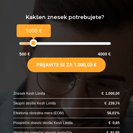
Kakšen znesek potrebujete?
1000 €
500 €
4000 €
PRIJAVITE SE ZA
1.000,00 €
Znesek Kesh Limita
€
1.000,00
Skupni stroški Kesh Limita
€
239,74
Efektivna obrestna mera (EOM)
56,01
%
Povprečni dnevni stroški Kesh Limita
€
0,65
Minimalni mesečni znesek poplačila
€
91,65