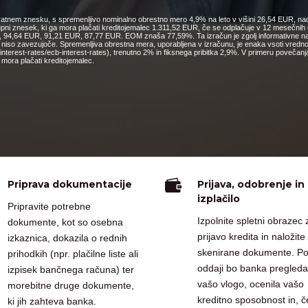
nkratnem znesku, s spremenljivo nominalno obrestno mero 4,9% na leto v višini 26,54 EUR, nad
kupni znesek, ki ga mora plačati kreditojemalec 1.311,52 EUR, če se odplačuje v 12 mesečn
4,64 EUR, 91,21 EUR, 87,77 EUR. EOM znaša 77,59%. Ta izračun je zgolj informativne narav
o niso zavezujoče. Spremenljiva obrestna mera, uporabljena v izračunu, je enaka vsoti vred
cs/interest-rates/ecb-interest-rates), trenutno 2% in fiksnega pribitka 2,9%. V primeru pove
mora plačati kreditojemalec.

Priprava dokumentacije
Prijava, odobrenje in
izplačilo
Pripravite potrebne
Izpolnite spletni obrazec 
dokumente, kot so osebna
prijavo kredita in naložite
izkaznica, dokazila o rednih
skenirane dokumente. P
prihodkih (npr. plačilne liste ali
oddaji bo banka pregleda
izpisek bančnega računa) ter
vašo vlogo, ocenila vašo
morebitne druge dokumente,
kreditno sposobnost in, č
ki jih zahteva banka.