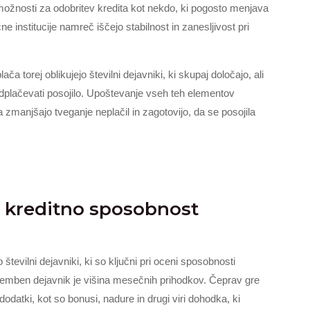
ožnosti za odobritev kredita kot nekdo, ki pogosto menjava
ne institucije namreč iščejo stabilnost in zanesljivost pri
 torej oblikujejo številni dejavniki, ki skupaj določajo, ali
plačevati posojilo. Upoštevanje vseh teh elementov
manjšajo tveganje neplačil in zagotovijo, da se posojila
na kreditno sposobnost
tevilni dejavniki, ki so ključni pri oceni sposobnosti
emben dejavnik je višina mesečnih prihodkov. Čeprav gre
dodatki, kot so bonusi, nadure in drugi viri dohodka, ki