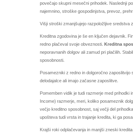
povečajo skupni mesečni prihodek. Naslednji po
najemnino, stroške gospodinjstva, prevoz, prehra
Višji stroški zmanjšujejo razpoložljive sredstva 
Kreditna zgodovina je še en ključen dejavnik. Fin
redno plačeval svoje obveznosti.
Kreditna spo
neporavnanih dolgov ali zamud pri plačilih. Stabi
sposobnosti.
Posamezniki z redno in dolgoročno zaposlitvijo so
delodajalce ali imajo začasne zaposlitve.
Pomemben vidik je tudi razmerje med prihodki in
Income) razmerje, meri, koliko posameznik dolgu
večjo kreditno sposobnost, saj večji del prihod
upošteva tudi vrsta in trajanje kredita, ki ga posa
Krajši roki odplačevanja in manjši zneski kredi