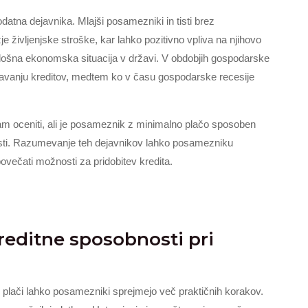
odatna dejavnika. Mlajši posamezniki in tisti brez
e življenjske stroške, kar lahko pozitivno vpliva na njihovo
plošna ekonomska situacija v državi. V obdobjih gospodarske
obravanju kreditov, medtem ko v času gospodarske recesije
ijam oceniti, ali je posameznik z minimalno plačo sposoben
sti. Razumevanje teh dejavnikov lahko posamezniku
ovečati možnosti za pridobitev kredita.
kreditne sposobnosti pri
i plači lahko posamezniki sprejmejo več praktičnih korakov.