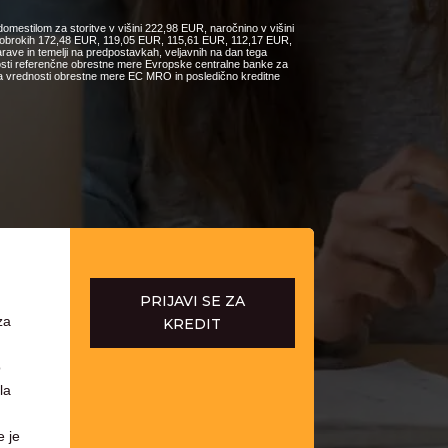
omestilom za storitve v višini 222,98 EUR, naročnino v višini
ih obrokih 172,48 EUR, 119,05 EUR, 115,61 EUR, 112,17 EUR,
e in temelji na predpostavkah, veljavnih na dan tega
nosti referenčne obrestne mere Evropske centralne banke za
čanja vrednosti obrestne mere EC MRO in posledično kreditne
PRIJAVI SE ZA
za
KREDIT
o
la
e je