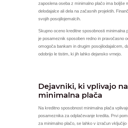
zaposlena oseba z minimalno plačo ima boljše m
delodajalce ali dela na začasnih projektih. Finanč
svojih posojilojemalcih.
Skupno oceno kreditne sposobnosti minimalna plača
je posameznik sposoben redno in pravočasno od
omogoča bankam in drugim posojilodajalcem, da z
odobrijo le tistim, ki jih lahko dejansko vrnejo.
Dejavniki, ki vplivajo 
minimalna plača
Na kreditno sposobnost minimalna plača vplivajo š
posameznika za odplačevanje kredita. Prvi pom
za minimalno plačo, se lahko v izračun vključijo 