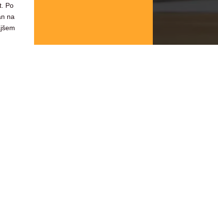
t. Po
an na
ajšem