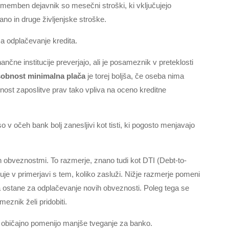
memben dejavnik so mesečni stroški, ki vključujejo
no in druge življenjske stroške.
za odplačevanje kredita.
ančne institucije preverjajo, ali je posameznik v preteklosti
sobnost minimalna plača
je torej boljša, če oseba nima
lnost zaposlitve prav tako vpliva na oceno kreditne
 v očeh bank bolj zanesljivi kot tisti, ki pogosto menjavajo
 obveznostmi. To razmerje, znano tudi kot DTI (Debt-to-
je v primerjavi s tem, koliko zasluži. Nižje razmerje pomeni
ka ostane za odplačevanje novih obveznosti. Poleg tega se
meznik želi pridobiti.
ta običajno pomenijo manjše tveganje za banko.