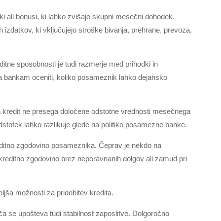
i ali bonusi, ki lahko zvišajo skupni mesečni dohodek.
 izdatkov, ki vključujejo stroške bivanja, prehrane, prevoza,
itne sposobnosti je tudi razmerje med prihodki in
bankam oceniti, koliko posameznik lahko dejansko
 kredit ne presega določene odstotne vrednosti mesečnega
dstotek lahko razlikuje glede na politiko posamezne banke.
 kreditno zgodovino posameznika. Čeprav je nekdo na
kreditno zgodovino brez neporavnanih dolgov ali zamud pri
ljša možnosti za pridobitev kredita.
ča se upošteva tudi stabilnost zaposlitve. Dolgoročno