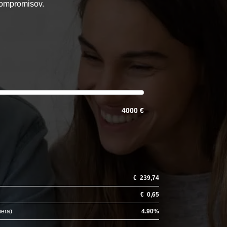
 kompromisov.
4000 €
€
239,74
€
0,65
mera)
4.90
%