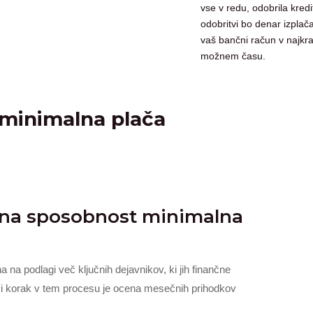
vse v redu, odobrila kredi
odobritvi bo denar izplač
vaš bančni račun v najkr
možnem času.
 minimalna plača
itna sposobnost minimalna
a na podlagi več ključnih dejavnikov, ki jih finančne
Prvi korak v tem procesu je ocena mesečnih prihodkov