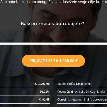
vašim potrebam in vam omogočila, da dosežete svoje cilje brez
Kakšen znesek potrebujete?
PRIJAVITE SE ZA
1.000,00 €
€
1.000,00
Skupni stroški Kesh Limita
56,01
%
Povprečni dnevni stroški Kesh Limita
€
91,65
Obrestna mera (nominalna obrestna 