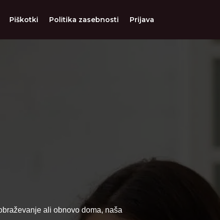
Piškotki
Politika zasebnosti
Prijava
 izobraževanje ali obnovo doma, naša