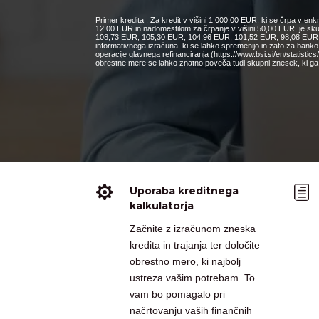
Primer kredita : Za kredit v višini 1.000,00 EUR, ki se črpa v e
12,00 EUR in nadomestilom za črpanje v višini 50,00 EUR, je s
108,73 EUR, 105,30 EUR, 104,96 EUR, 101,52 EUR, 98,08 EUR, 9
informativnega izračuna, ki se lahko spremenijo in zato za bank
operacije glavnega refinanciranja (https://www.bsi.si/en/statisti
obrestne mere se lahko znatno poveča tudi skupni znesek, ki ga 

h
Uporaba kreditnega
kalkulatorja
Začnite z izračunom zneska
kredita in trajanja ter določite
obrestno mero, ki najbolj
ustreza vašim potrebam. To
vam bo pomagalo pri
načrtovanju vaših finančnih