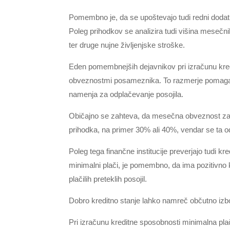
Pomembno je, da se upoštevajo tudi redni dodatk
Poleg prihodkov se analizira tudi višina mesečnih
ter druge nujne življenjske stroške.
Eden pomembnejših dejavnikov pri izračunu kred
obveznostmi posameznika. To razmerje pomaga 
namenja za odplačevanje posojila.
Običajno se zahteva, da mesečna obveznost za
prihodka, na primer 30% ali 40%, vendar se ta o
Poleg tega finančne institucije preverjajo tudi
minimalni plači, je pomembno, da ima pozitivno 
plačilih preteklih posojil.
Dobro kreditno stanje lahko namreč občutno izbo
Pri izračunu kreditne sposobnosti minimalna pla