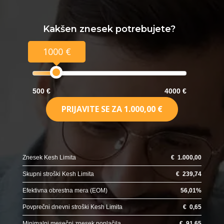
Kakšen znesek potrebujete?
1000 €
500 €
4000 €
PRIJAVITE SE ZA
1.000,00 €
Znesek Kesh Limita
€
1.000,00
Skupni stroški Kesh Limita
€
239,74
Efektivna obrestna mera (EOM)
56,01
%
Povprečni dnevni stroški Kesh Limita
€
0,65
Minimalni mesečni znesek poplačila
€
91,65