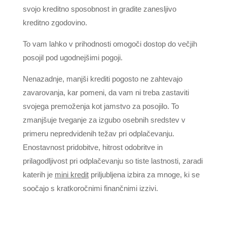
svojo kreditno sposobnost in gradite zanesljivo
kreditno zgodovino.
To vam lahko v prihodnosti omogoči dostop do večjih
posojil pod ugodnejšimi pogoji.
Nenazadnje, manjši krediti pogosto ne zahtevajo
zavarovanja, kar pomeni, da vam ni treba zastaviti
svojega premoženja kot jamstvo za posojilo. To
zmanjšuje tveganje za izgubo osebnih sredstev v
primeru nepredvidenih težav pri odplačevanju.
Enostavnost pridobitve, hitrost odobritve in
prilagodljivost pri odplačevanju so tiste lastnosti, zaradi
katerih je
mini kredit
priljubljena izbira za mnoge, ki se
soočajo s kratkoročnimi finančnimi izzivi.