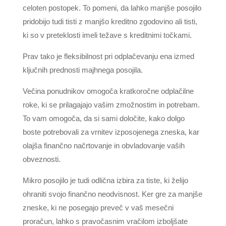
celoten postopek. To pomeni, da lahko manjše posojilo
pridobijo tudi tisti z manjšo kreditno zgodovino ali tisti,
ki so v preteklosti imeli težave s kreditnimi točkami.
Prav tako je fleksibilnost pri odplačevanju ena izmed
ključnih prednosti majhnega posojila.
Večina ponudnikov omogoča kratkoročne odplačilne
roke, ki se prilagajajo vašim zmožnostim in potrebam.
To vam omogoča, da si sami določite, kako dolgo
boste potrebovali za vrnitev izposojenega zneska, kar
olajša finančno načrtovanje in obvladovanje vaših
obveznosti.
Mikro posojilo je tudi odlična izbira za tiste, ki želijo
ohraniti svojo finančno neodvisnost. Ker gre za manjše
zneske, ki ne posegajo preveč v vaš mesečni
proračun, lahko s pravočasnim vračilom izboljšate