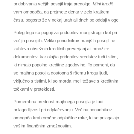
pridobivanja večjih posojil traja predolgo.
Mini kredit
vam omogoča, da prejmete denar v zelo kratkem
času, pogosto že v nekaj urah ali dneh po oddaji vloge.
Poleg tega so pogoji za pridobitev manj strogih kot pri
večjih posojilih. Veliko ponudnikov manjših posojil ne
zahteva obsežnih kreditnih preverjanj ali množice
dokumentov, kar olajša pridobitev sredstev tudi tistim,
ki nimajo popolne kreditne zgodovine. To pomeni, da
so majhna posojila dostopna širšemu krogu ljudi,
vključno s tistimi, ki so morda imeli težave s kreditnimi
točkami v preteklosti.
Pomembna prednost majhnega posojila je tudi
prilagodljivost pri odplačevanju. Večina ponudnikov
omogoča kratkoročne odplačilne roke, ki se prilagajajo
vašim finančnim zmožnostim.