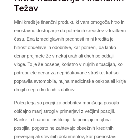
Težav
Mini kredit je finančni produkt, ki vam omogoča hitro in
enostavno dostopanje do potrebnih sredstev v kratkem
času. Ena izmed glavnih prednosti mini kredita je
hitrost obdelave in odobritve, kar pomeni, da lahko
denar prejmete že v nekaj urah ali dneh po oddaji
vloge. To je še posebej koristno v nujnih situacijah, ko
potrebujete denar za nepričakovane stroške, kot so
popravila avtomobila, nujna medicinska oskrba ali kritje
drugih nepredvidenih izdatkov.
Poleg tega so pogoji za odobritev manjšega posojila
običajno manj strogi v primerjavi z večjimi posojili.
Banke in finančne institucije, ki ponujajo majhna
posojila, pogosto ne zahtevajo obsežnih kreditnih
preverjanj ali številnih dokumentov, kar poenostavi