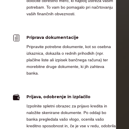
določite obrestno mero, ki najbolj ustreza vašim
potrebam. To vam bo pomagalo pri načrtovanju
vaših finančnih obveznosti.
h
Priprava dokumentacije
Pripravite potrebne dokumente, kot so osebna
izkaznica, dokazila o rednih prihodkih (npr.
plačilne liste ali izpisek bančnega računa) ter
morebitne druge dokumente, ki jih zahteva
banka.

Prijava, odobrenje in izplačilo
Izpolnite spletni obrazec za prijavo kredita in
naložite skenirane dokumente. Po oddaji bo
banka pregledala vašo vlogo, ocenila vašo
kreditno sposobnost in, če je vse v redu, odobrila