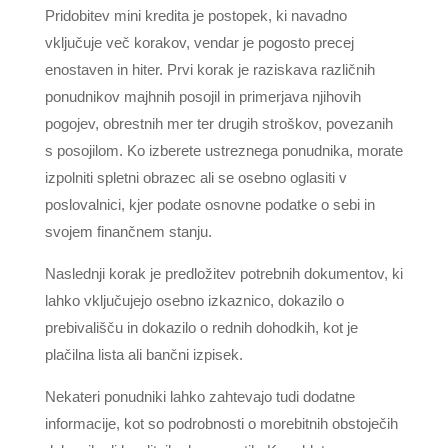
Pridobitev mini kredita je postopek, ki navadno
vključuje več korakov, vendar je pogosto precej
enostaven in hiter. Prvi korak je raziskava različnih
ponudnikov majhnih posojil in primerjava njihovih
pogojev, obrestnih mer ter drugih stroškov, povezanih
s posojilom. Ko izberete ustreznega ponudnika, morate
izpolniti spletni obrazec ali se osebno oglasiti v
poslovalnici, kjer podate osnovne podatke o sebi in
svojem finančnem stanju.
Naslednji korak je predložitev potrebnih dokumentov, ki
lahko vključujejo osebno izkaznico, dokazilo o
prebivališču in dokazilo o rednih dohodkih, kot je
plačilna lista ali bančni izpisek.
Nekateri ponudniki lahko zahtevajo tudi dodatne
informacije, kot so podrobnosti o morebitnih obstoječih