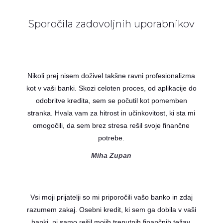
Sporočila zadovoljnih uporabnikov
Nikoli prej nisem doživel takšne ravni profesionalizma
kot v vaši banki. Skozi celoten proces, od aplikacije do
odobritve kredita, sem se počutil kot pomemben
stranka. Hvala vam za hitrost in učinkovitost, ki sta mi
omogočili, da sem brez stresa rešil svoje finančne
potrebe.
Miha Zupan
Vsi moji prijatelji so mi priporočili vašo banko in zdaj
razumem zakaj. Osebni kredit, ki sem ga dobila v vaši
banki, ni samo rešil mojih trenutnih finančnih težav,