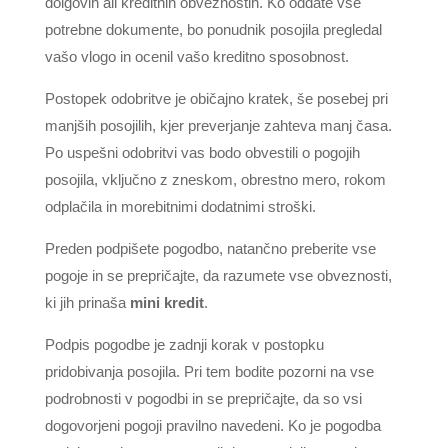
dolgovih ali kreditnih obveznostih. Ko oddate vse
potrebne dokumente, bo ponudnik posojila pregledal
vašo vlogo in ocenil vašo kreditno sposobnost.
Postopek odobritve je običajno kratek, še posebej pri
manjših posojilih, kjer preverjanje zahteva manj časa.
Po uspešni odobritvi vas bodo obvestili o pogojih
posojila, vključno z zneskom, obrestno mero, rokom
odplačila in morebitnimi dodatnimi stroški.
Preden podpišete pogodbo, natančno preberite vse
pogoje in se prepričajte, da razumete vse obveznosti,
ki jih prinaša
mini kredit
.
Podpis pogodbe je zadnji korak v postopku
pridobivanja posojila. Pri tem bodite pozorni na vse
podrobnosti v pogodbi in se prepričajte, da so vsi
dogovorjeni pogoji pravilno navedeni. Ko je pogodba