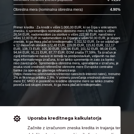
Obrestna mera (nominalna obrestna mera)
4.90
%
Primer kredita : Za kredit v višini 1.000,00 EUR, ki se črpa v enkratnem
znesku, s spremenljivo nominalno obrestno mero 4,9% na leto v višini
26,54 EUR, nadomestilom za storitve v višini 222,98 EUR, naročnino v
višini 12,00 EUR in nadomestilom za črpanje v višini 50,00 EUR, je skupni
znesek, ki ga mora plačati kreditojemalec 1.311,52 EUR, če se odplačuje
v 12 mesečnih obrokih 172,48 EUR, 119,05 EUR, 115,61 EUR, 112,17
EUR, 108,73 EUR, 105,30 EUR, 104,96 EUR, 101,52 EUR, 98,08 EUR,
94,64 EUR, 91,21 EUR, 87,77 EUR. EOM znaša 77,59%. Ta izračun je
zgolj informativne narave in temelji na predpostavkah, veljavnih na dan
tega informativnega izračuna, ki se lahko spremenijo in zato za banko
niso zavezujoče. Spremenljiva obrestna mera, uporabljena v izračunu, je
enaka vsoti vrednosti referenčne obrestne mere Evropske centralne
banke za operacije glavnega refinanciranja
(https://www.bsi.si/en/statistics/interest-rates/ecb-interest-rates), trenutno
2% in fiksnega pribitka 2,9%. V primeru povečanja vrednosti obrestne
mere EC MRO in posledično kreditne obrestne mere se lahko znatno
poveča tudi skupni znesek, ki ga mora plačati kreditojemalec.

Uporaba kreditnega kalkulatorja
Začnite z izračunom zneska kredita in trajanja ter