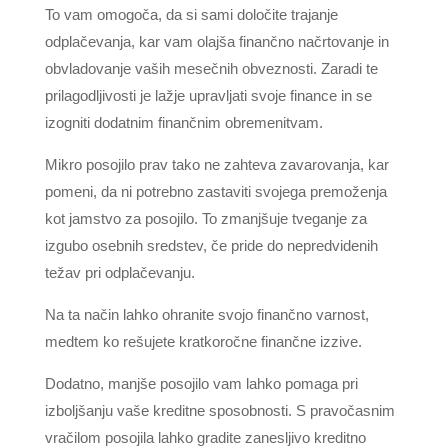
To vam omogoča, da si sami določite trajanje
odplačevanja, kar vam olajša finančno načrtovanje in
obvladovanje vaših mesečnih obveznosti. Zaradi te
prilagodljivosti je lažje upravljati svoje finance in se
izogniti dodatnim finančnim obremenitvam.
Mikro posojilo prav tako ne zahteva zavarovanja, kar
pomeni, da ni potrebno zastaviti svojega premoženja
kot jamstvo za posojilo. To zmanjšuje tveganje za
izgubo osebnih sredstev, če pride do nepredvidenih
težav pri odplačevanju.
Na ta način lahko ohranite svojo finančno varnost,
medtem ko rešujete kratkoročne finančne izzive.
Dodatno, manjše posojilo vam lahko pomaga pri
izboljšanju vaše kreditne sposobnosti. S pravočasnim
vračilom posojila lahko gradite zanesljivo kreditno