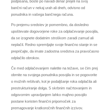
podpisana, boste po navadi denar prejeli na svoj
bančni račun v nekaj urah ali dneh, odvisno od
ponudnika in vašega bančnega računa.
Po prejemu sredstev je pomembno, da dosledno
upoštevate dogovorjene roke za odplačevanje posojila,
da se izognete dodatnim stroškom zaradi zamud ali
neplačil. Redno spremljajte svoje finančno stanje in se
prepričajte, da imate zadostna sredstva za pravočasno
odplačilo obrokov.
Če med odplačevanjem naletite na težave, se čim prej
obrnite na svojega ponudnika posojila in se pogovorite
o možnih rešitvah, kot je podaljšanje roka odplačila ali
prestrukturiranje dolga. S skrbnim načrtovanjem in
odgovornim upravljanjem lahko majhno posojilo
postane koristen finančni pripomoček za
premagovanje kratkoročnih finančnih izzivov.