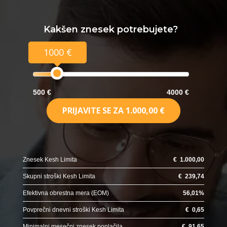
Kakšen znesek potrebujete?
1000 €
500 €
4000 €
PRIJAVITE SE ZA
1.000,00 €
Znesek Kesh Limita
€
1.000,00
Skupni stroški Kesh Limita
€
239,74
Efektivna obrestna mera (EOM)
56,01
%
Povprečni dnevni stroški Kesh Limita
€
0,65
Minimalni mesečni znesek poplačila
€
91,65