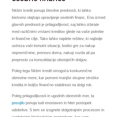
Nkbm kredit ponuja številne prednosti, ki lahko
bistveno olajšajo upravljanje osebnih financ. Ena izmed
glavnih prednosti je prilagodljivost, saj lahko izbirate
med različnimi vrstami kreditov glede na vaše potrebe
in finančne cilje. Tako lahko najdete rešitev, ki najbolje
ustreza vaši trenutni situaciji, bodisi gre za nakup
nepremičnine, prenovo doma, nakup vozila ali pa
preprosto za konsolidacijo obstoječih dolgov.
Poleg tega
Nkbm kredit
omogoča konkurenčne
obrestne mere, kar pomeni manjše skupne stroške
kredita in boljšo finančno stabilnost na dolgi rok.
Poleg prilagodljivosti in ugodnih obrestnih mer, ta
posojilo
ponuja tudi enostaven in hiter postopek
odobritve. S tem se izognete dolgotrajnim procesom in
zapletenim birokratskim postopkom, kar vam