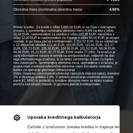
Obrestna mera (nominalna obrestna mera)
4.90
%
Primer kredita : Za kredit v višini 1.000,00 EUR, ki se črpa v enkratnem
znesku, s spremenljivo nominalno obrestno mero 4,9% na leto v višini
26,54 EUR, nadomestilom za storitve v višini 222,98 EUR, naročnino v
višini 12,00 EUR in nadomestilom za črpanje v višini 50,00 EUR, je skupni
znesek, ki ga mora plačati kreditojemalec 1.311,52 EUR, če se odplačuje
v 12 mesečnih obrokih 172,48 EUR, 119,05 EUR, 115,61 EUR, 112,17
EUR, 108,73 EUR, 105,30 EUR, 104,96 EUR, 101,52 EUR, 98,08 EUR,
94,64 EUR, 91,21 EUR, 87,77 EUR. EOM znaša 77,59%. Ta izračun je
zgolj informativne narave in temelji na predpostavkah, veljavnih na dan
tega informativnega izračuna, ki se lahko spremenijo in zato za banko
niso zavezujoče. Spremenljiva obrestna mera, uporabljena v izračunu, je
enaka vsoti vrednosti referenčne obrestne mere Evropske centralne
banke za operacije glavnega refinanciranja
(https://www.bsi.si/en/statistics/interest-rates/ecb-interest-rates), trenutno
2% in fiksnega pribitka 2,9%. V primeru povečanja vrednosti obrestne
mere EC MRO in posledično kreditne obrestne mere se lahko znatno
poveča tudi skupni znesek, ki ga mora plačati kreditojemalec.

Uporaba kreditnega kalkulatorja
Začnite z izračunom zneska kredita in trajanja ter