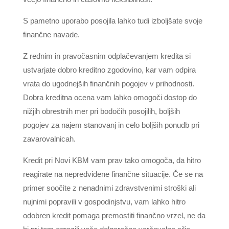
S pametno uporabo posojila lahko tudi izboljšate svoje
finančne navade.
Z rednim in pravočasnim odplačevanjem kredita si
ustvarjate dobro kreditno zgodovino, kar vam odpira
vrata do ugodnejših finančnih pogojev v prihodnosti.
Dobra kreditna ocena vam lahko omogoči dostop do
nižjih obrestnih mer pri bodočih posojilih, boljših
pogojev za najem stanovanj in celo boljših ponudb pri
zavarovalnicah.
Kredit pri Novi KBM vam prav tako omogoča, da hitro
reagirate na nepredvidene finančne situacije. Če se na
primer soočite z nenadnimi zdravstvenimi stroški ali
nujnimi popravili v gospodinjstvu, vam lahko hitro
odobren kredit pomaga premostiti finančno vrzel, ne da