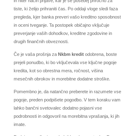
in hiter način prijave, kar je še posebej priročno za
tiste, ki želijo prihraniti čas. Po oddaji vloge sledi faza
pregleda, kjer banka preveri vašo kreditno sposobnost
in oceni tveganje. Ta postopek običajno vključuje
preverjanje vaših dohodkov, kreditne zgodovine in
drugih finančnih obveznosti.
Če je vaša prošnja za
Nkbm kredit
odobrena, boste
prejeli ponudbo, ki bo vključevala vse ključne pogoje
kredita, kot so obrestna mera, ročnost, višina
mesečnih obrokov in morebitne dodatne stroške.
Pomembno je, da natančno preberete in razumete vse
pogoje, preden podpišete pogodbo. V tem koraku vam
lahko bančni svetovalec dodatno pojasni vse
podrobnosti in odgovoril na morebitna vprašanja, ki jih
imate.