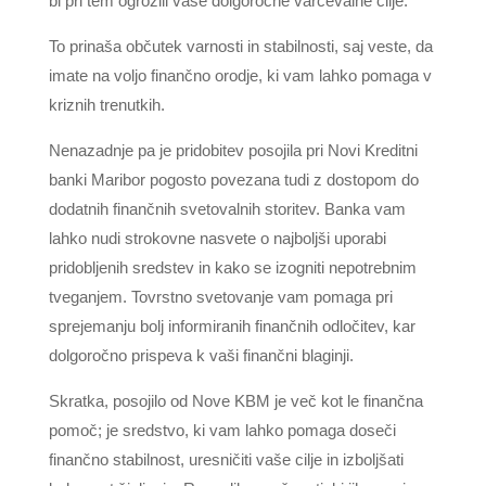
bi pri tem ogrozili vaše dolgoročne varčevalne cilje.
To prinaša občutek varnosti in stabilnosti, saj veste, da
imate na voljo finančno orodje, ki vam lahko pomaga v
kriznih trenutkih.
Nenazadnje pa je pridobitev posojila pri Novi Kreditni
banki Maribor pogosto povezana tudi z dostopom do
dodatnih finančnih svetovalnih storitev. Banka vam
lahko nudi strokovne nasvete o najboljši uporabi
pridobljenih sredstev in kako se izogniti nepotrebnim
tveganjem. Tovrstno svetovanje vam pomaga pri
sprejemanju bolj informiranih finančnih odločitev, kar
dolgoročno prispeva k vaši finančni blaginji.
Skratka, posojilo od Nove KBM je več kot le finančna
pomoč; je sredstvo, ki vam lahko pomaga doseči
finančno stabilnost, uresničiti vaše cilje in izboljšati