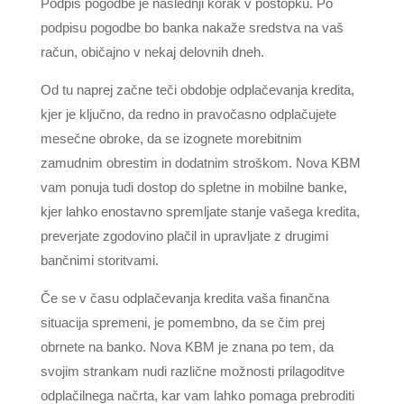
Podpis pogodbe je naslednji korak v postopku. Po
podpisu pogodbe bo banka nakaže sredstva na vaš
račun, običajno v nekaj delovnih dneh.
Od tu naprej začne teči obdobje odplačevanja kredita,
kjer je ključno, da redno in pravočasno odplačujete
mesečne obroke, da se izognete morebitnim
zamudnim obrestim in dodatnim stroškom. Nova KBM
vam ponuja tudi dostop do spletne in mobilne banke,
kjer lahko enostavno spremljate stanje vašega kredita,
preverjate zgodovino plačil in upravljate z drugimi
bančnimi storitvami.
Če se v času odplačevanja kredita vaša finančna
situacija spremeni, je pomembno, da se čim prej
obrnete na banko. Nova KBM je znana po tem, da
svojim strankam nudi različne možnosti prilagoditve
odplačilnega načrta, kar vam lahko pomaga prebroditi