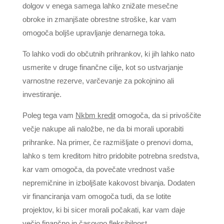
dolgov v enega samega lahko znižate mesečne
obroke in zmanjšate obrestne stroške, kar vam
omogoča boljše upravljanje denarnega toka.
To lahko vodi do občutnih prihrankov, ki jih lahko nato
usmerite v druge finančne cilje, kot so ustvarjanje
varnostne rezerve, varčevanje za pokojnino ali
investiranje.
Poleg tega vam
Nkbm kredit
omogoča, da si privoščite
večje nakupe ali naložbe, ne da bi morali uporabiti
prihranke. Na primer, če razmišljate o prenovi doma,
lahko s tem kreditom hitro pridobite potrebna sredstva,
kar vam omogoča, da povečate vrednost vaše
nepremičnine in izboljšate kakovost bivanja. Dodaten
vir financiranja vam omogoča tudi, da se lotite
projektov, ki bi sicer morali počakati, kar vam daje
večjo finančno in časovno fleksibilnost.