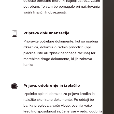
določite obrestno mero, ki najbolj ustreza vašim
potrebam. To vam bo pomagalo pri načrtovanju
vaših finančnih obveznosti.
h
Priprava dokumentacije
Pripravite potrebne dokumente, kot so osebna
izkaznica, dokazila o rednih prihodkih (npr.
plačilne liste ali izpisek bančnega računa) ter
morebitne druge dokumente, ki jih zahteva
banka.

Prijava, odobrenje in izplačilo
Izpolnite spletni obrazec za prijavo kredita in
naložite skenirane dokumente. Po oddaji bo
banka pregledala vašo vlogo, ocenila vašo
kreditno sposobnost in, če je vse v redu, odobrila