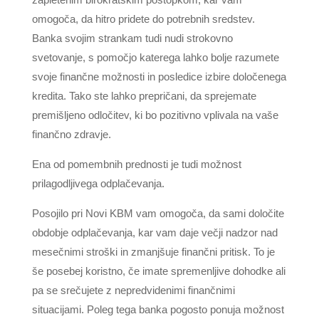
omogoča, da hitro pridete do potrebnih sredstev.
Banka svojim strankam tudi nudi strokovno
svetovanje, s pomočjo katerega lahko bolje razumete
svoje finančne možnosti in posledice izbire določenega
kredita. Tako ste lahko prepričani, da sprejemate
premišljeno odločitev, ki bo pozitivno vplivala na vaše
finančno zdravje.
Ena od pomembnih prednosti je tudi možnost
prilagodljivega odplačevanja.
Posojilo pri Novi KBM vam omogoča, da sami določite
obdobje odplačevanja, kar vam daje večji nadzor nad
mesečnimi stroški in zmanjšuje finančni pritisk. To je
še posebej koristno, če imate spremenljive dohodke ali
pa se srečujete z nepredvidenimi finančnimi
situacijami. Poleg tega banka pogosto ponuja možnost