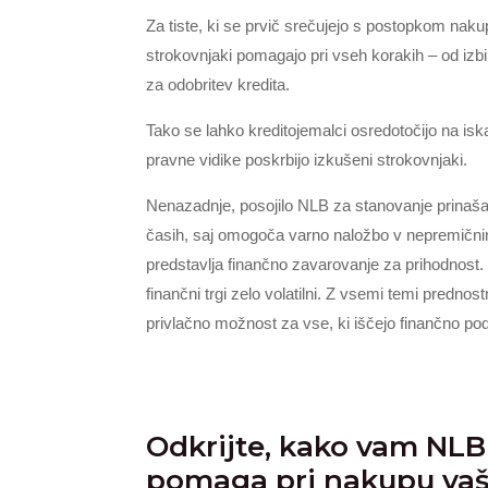
Za tiste, ki se prvič srečujejo s postopkom naku
strokovnjaki pomagajo pri vseh korakih – od iz
za odobritev kredita.
Tako se lahko kreditojemalci osredotočijo na i
pravne vidike poskrbijo izkušeni strokovnjaki.
Nenazadnje, posojilo NLB za stanovanje prinaša t
časih, saj omogoča varno naložbo v nepremičnin
predstavlja finančno zavarovanje za prihodnos
finančni trgi zelo volatilni. Z vsemi temi prednos
privlačno možnost za vse, ki iščejo finančno po
Odkrijte, kako vam NLB
pomaga pri nakupu vaš