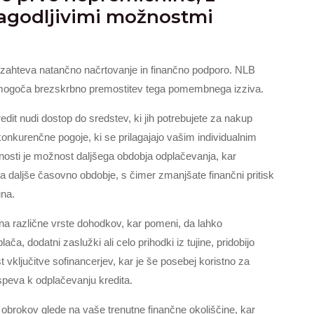
lagodljivimi možnostmi
i zahteva natančno načrtovanje in finančno podporo. NLB
 omogoča brezskrbno premostitev tega pomembnega izziva.
dit nudi dostop do sredstev, ki jih potrebujete za nakup
konkurenčne pogoje, ki se prilagajajo vašim individualnim
osti je možnost daljšega obdobja odplačevanja, kar
 daljše časovno obdobje, s čimer zmanjšate finančni pritisk
una.
de na različne vrste dohodkov, kar pomeni, da lahko
lača, dodatni zaslužki ali celo prihodki iz tujine, pridobijo
 vključitve sofinancerjev, kar je še posebej koristno za
ispeva k odplačevanju kredita.
brokov glede na vaše trenutne finančne okoliščine, kar