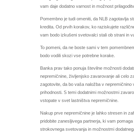
vam daje dodatno varnost in možnost prilagodit
Pomembno je tudi omeniti, da NLB zagotavlja st
kredita. Od prvih korakov, ko raziskujete različ
vam bodo izkušeni svetovalci stali ob strani in
To pomeni, da ne boste sami v tem pomembnem 
bodo vodili skozi vse potrebne korake.
Banka prav tako ponuja številne možnosti dodat
nepremičnine, življenjsko zavarovanje ali celo 
zagotovite, da bo vaša naložba v nepremičnino va
prihodnosti. S temi dodatnimi možnostmi zavarov
vstopate v svet lastništva nepremičnine.
Nakup prve nepremičnine je lahko stresen in z
pridobite zanesljivega partnerja, ki vam pomaga 
strokovnega svetovanja in možnostmi dodatnega z