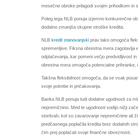
mesečne obroke prilagodi svojim prihodkom in s 
Poleg tega NLB ponuja izjemno konkurenčne obre
dodatno zmanjša skupne stroške kredita.
NLB
kredit stanovanjski
prav tako omogoča fleksib
spremenljive. Fiksna obrestna mera zagotavlja
odplačevanja, kar pomeni večjo predvidljivost in
obrestna mera omogoča potencialne prihranke, č
Takšna fleksibilnost omogoča, da se vsak posame
svoje potrebe in pričakovanja.
Banka NLB ponuja tudi dodatne ugodnosti za mla
nepremičnino. Med te ugodnosti sodijo nižji začetn
storitvah, kot so zavarovanje nepremičnine ali
predčasnega poplačila kredita brez dodatnih str
čim prej poplačati svoje finančne obveznosti.