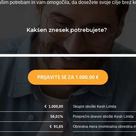
vašim potrebam in vam omogočila, da dosežete svoje cilje brez
Kakšen znesek potrebujete?
PRIJAVITE SE ZA
1.000,00 €
€
1.000,00
Skupni stroški Kesh Limita
56,01
%
Povprečni dnevni stroški Kesh Limita
€
91,65
Obrestna mera (nominalna obrestna 