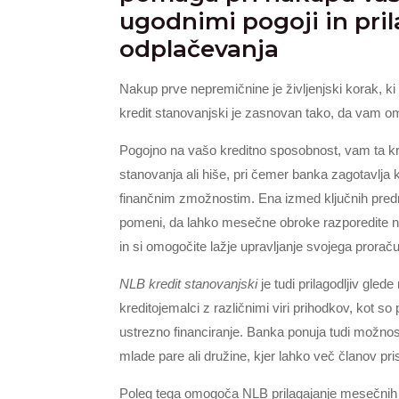
ugodnimi pogoji in pri
odplačevanja
Nakup prve nepremičnine je življenjski korak, k
kredit stanovanjski je zasnovan tako, da vam
Pogojno na vašo kreditno sposobnost, vam ta kre
stanovanja ali hiše, pri čemer banka zagotavlja 
finančnim zmožnostim. Ena izmed ključnih predn
pomeni, da lahko mesečne obroke razporedite na
in si omogočite lažje upravljanje svojega prorač
NLB kredit stanovanjski
je tudi prilagodljiv gle
kreditojemalci z različnimi viri prihodkov, kot so p
ustrezno financiranje. Banka ponuja tudi možnost
mlade pare ali družine, kjer lahko več članov pr
Poleg tega omogoča NLB prilagajanje mesečnih o