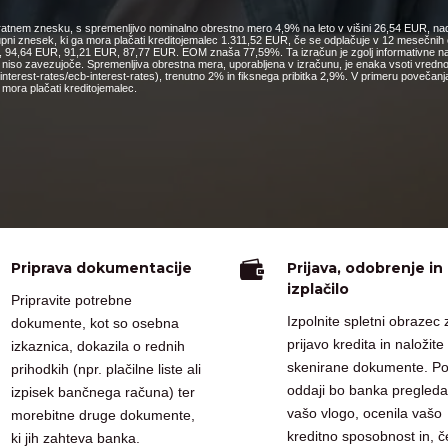
nkratnem znesku, s spremenljivo nominalno obrestno mero 4,9% na leto v višini 26,54 EUR, nad
kupni znesek, ki ga mora plačati kreditojemalec 1.311,52 EUR, če se odplačuje v 12 mesečn
4,64 EUR, 91,21 EUR, 87,77 EUR. EOM znaša 77,59%. Ta izračun je zgolj informativne narav
o niso zavezujoče. Spremenljiva obrestna mera, uporabljena v izračunu, je enaka vsoti vred
cs/interest-rates/ecb-interest-rates), trenutno 2% in fiksnega pribitka 2,9%. V primeru pove
mora plačati kreditojemalec.

Priprava dokumentacije
Prijava, odobrenje in
izplačilo
Pripravite potrebne
Izpolnite spletni obrazec 
dokumente, kot so osebna
prijavo kredita in naložite
izkaznica, dokazila o rednih
skenirane dokumente. P
prihodkih (npr. plačilne liste ali
oddaji bo banka pregleda
izpisek bančnega računa) ter
vašo vlogo, ocenila vašo
morebitne druge dokumente,
kreditno sposobnost in, č
ki jih zahteva banka.