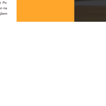
t. Po
an na
ajšem