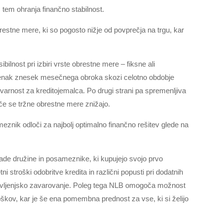
tem ohranja finančno stabilnost.
stne mere, ki so pogosto nižje od povprečja na trgu, kar
ilnost pri izbiri vrste obrestne mere – fiksne ali
 enak znesek mesečnega obroka skozi celotno obdobje
 varnost za kreditojemalca. Po drugi strani pa spremenljiva
e se tržne obrestne mere znižajo.
znik odloči za najbolj optimalno finančno rešitev glede na
de družine in posameznike, ki kupujejo svojo prvo
i stroški odobritve kredita in različni popusti pri dodatnih
 življenjsko zavarovanje. Poleg tega NLB omogoča možnost
oškov, kar je še ena pomembna prednost za vse, ki si želijo