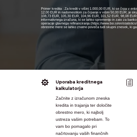
Primer kredita : Za kredit v višini 1.000,00 EUR, ki se črpa v e
12,00 EUR in nadomestilom za črpanje v višini 50,00 EUR, je s
108,73 EUR, 105,30 EUR, 104,96 EUR, 101,52 EUR, 98,08 EUR, 9
informativnega izračuna, ki se lahko spremenijo in zato za bank
operacije glavnega refinanciranja (https://www.bsi.si/en/statisti
obrestne mere se lahko znatno poveča tudi skupni znesek, ki ga 

h
Uporaba kreditnega
kalkulatorja
Začnite z izračunom zneska
kredita in trajanja ter določite
obrestno mero, ki najbolj
ustreza vašim potrebam. To
vam bo pomagalo pri
načrtovanju vaših finančnih