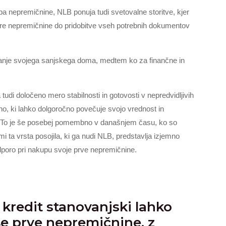
pa nepremičnine, NLB ponuja tudi svetovalne storitve, kjer
bire nepremičnine do pridobitve vseh potrebnih dokumentov
skanje svojega sanjskega doma, medtem ko za finančne in
udi določeno mero stabilnosti in gotovosti v nepredvidljivih
o, ki lahko dolgoročno povečuje svojo vrednost in
t. To je še posebej pomembno v današnjem času, ko so
tmi ta vrsta posojila, ki ga nudi NLB, predstavlja izjemno
dporo pri nakupu svoje prve nepremičnine.
 kredit stanovanjski lahko
e prve nepremičnine, z