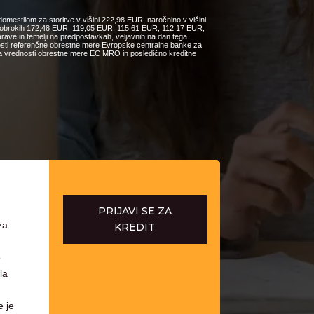
omestilom za storitve v višini 222,98 EUR, naročnino v višini
ih obrokih 172,48 EUR, 119,05 EUR, 115,61 EUR, 112,17 EUR,
e in temelji na predpostavkah, veljavnih na dan tega
nosti referenčne obrestne mere Evropske centralne banke za
čanja vrednosti obrestne mere EC MRO in posledično kreditne
PRIJAVI SE ZA
za
KREDIT
o
la
e je