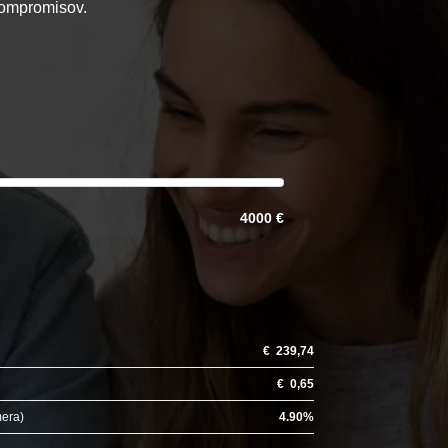
 kompromisov.
4000 €
€
239,74
€
0,65
mera)
4.90
%