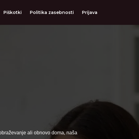
Piškotki
Politika zasebnosti
Prijava
 izobraževanje ali obnovo doma, naša