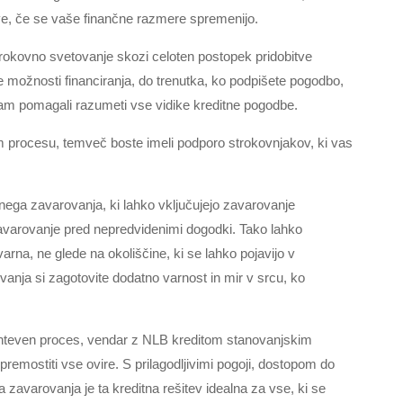
ve, če se vaše finančne razmere spremenijo.
rokovno svetovanje skozi celoten postopek pridobitve
ne možnosti financiranja, do trenutka, ko podpišete pogodbo,
 vam pomagali razumeti vse vidike kreditne pogodbe.
procesu, temveč boste imeli podporo strokovnjakov, ki vas
nega zavarovanja, ki lahko vključujejo zavarovanje
zavarovanje pred nepredvidenimi dogodki. Tako lahko
rna, ne glede na okoliščine, ki se lahko pojavijo v
anja si zagotovite dodatno varnost in mir v srcu, ko
ahteven proces, vendar z NLB kreditom stanovanjskim
premostiti vse ovire. S prilagodljivimi pogoji, dostopom do
avarovanja je ta kreditna rešitev idealna za vse, ki se