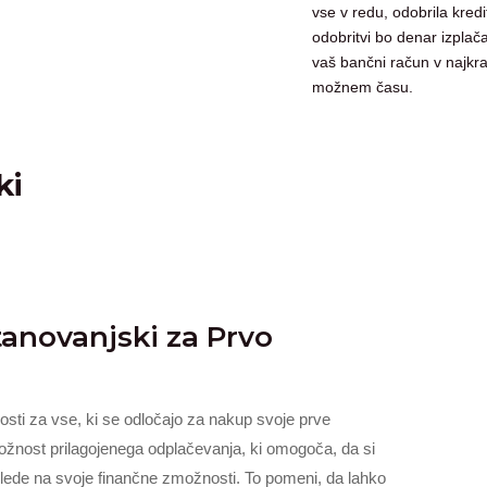
vse v redu, odobrila kredi
odobritvi bo denar izplač
vaš bančni račun v najkr
možnem času.
ki
tanovanjski za Prvo
osti za vse, ki se odločajo za nakup svoje prve
ožnost prilagojenega odplačevanja, ki omogoča, da si
ede na svoje finančne zmožnosti. To pomeni, da lahko