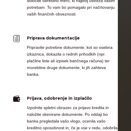
določite obrestno mero, ki najbolj ustreza vašim
potrebam. To vam bo pomagalo pri načrtovanju
vaših finančnih obveznosti.
h
Priprava dokumentacije
Pripravite potrebne dokumente, kot so osebna
izkaznica, dokazila o rednih prihodkih (npr.
plačilne liste ali izpisek bančnega računa) ter
morebitne druge dokumente, ki jih zahteva
banka.

Prijava, odobrenje in izplačilo
Izpolnite spletni obrazec za prijavo kredita in
naložite skenirane dokumente. Po oddaji bo
banka pregledala vašo vlogo, ocenila vašo
kreditno sposobnost in, če je vse v redu, odobrila