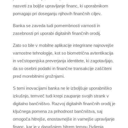
nasveti za boljše upravljanje financ, ki uporabnikom
pomagajo pri doseganju njihovih finančnih ciljev.
Banka se zaveda tudi pomembnosti varnosti in
zasebnosti pri uporabi digitalnih finančnih orodij.
Zato so bile v mobilne aplikacije integrirane najnovejše
varnostne tehnologije, kot so biometrična avtentikacija
in večstopenjska preverjanja identitete, ki zagotavljajo,
da so osebni podatki in finančne transakcije zaščiteni
pred morebitnimi grožnjami.
S temi inovacijami banka ne le izboljšuje uporabniško
izkušnjo, temveč tudi krepi zaupanje svojih strank v
digitalno bančništvo. Razvoj digitalnih finančnih orodij je
ključnega pomena za prihodnost bančništva, saj
omogoča hitrejše, enostavnejše in varnejše upravljanje
financ, kar je v današnjem hitrem tempu življenja