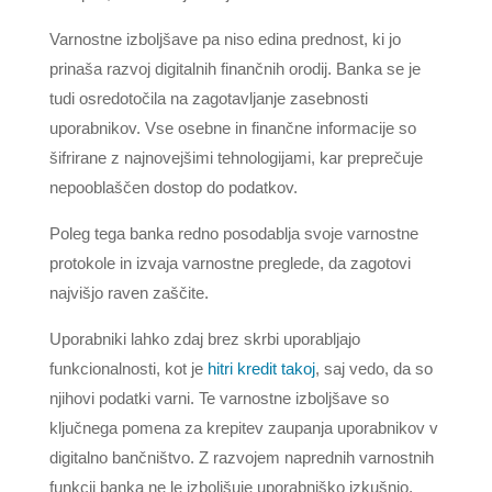
Varnostne izboljšave pa niso edina prednost, ki jo
prinaša razvoj digitalnih finančnih orodij. Banka se je
tudi osredotočila na zagotavljanje zasebnosti
uporabnikov. Vse osebne in finančne informacije so
šifrirane z najnovejšimi tehnologijami, kar preprečuje
nepooblaščen dostop do podatkov.
Poleg tega banka redno posodablja svoje varnostne
protokole in izvaja varnostne preglede, da zagotovi
najvišjo raven zaščite.
Uporabniki lahko zdaj brez skrbi uporabljajo
funkcionalnosti, kot je
hitri kredit takoj
, saj vedo, da so
njihovi podatki varni. Te varnostne izboljšave so
ključnega pomena za krepitev zaupanja uporabnikov v
digitalno bančništvo. Z razvojem naprednih varnostnih
funkcij banka ne le izboljšuje uporabniško izkušnjo,