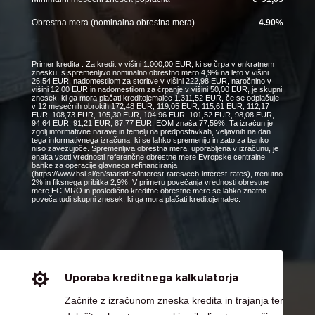
Obrestna mera (nominalna obrestna mera)
4.90
%
Primer kredita : Za kredit v višini 1.000,00 EUR, ki se črpa v enkratnem
znesku, s spremenljivo nominalno obrestno mero 4,9% na leto v višini
26,54 EUR, nadomestilom za storitve v višini 222,98 EUR, naročnino v
višini 12,00 EUR in nadomestilom za črpanje v višini 50,00 EUR, je skupni
znesek, ki ga mora plačati kreditojemalec 1.311,52 EUR, če se odplačuje
v 12 mesečnih obrokih 172,48 EUR, 119,05 EUR, 115,61 EUR, 112,17
EUR, 108,73 EUR, 105,30 EUR, 104,96 EUR, 101,52 EUR, 98,08 EUR,
94,64 EUR, 91,21 EUR, 87,77 EUR. EOM znaša 77,59%. Ta izračun je
zgolj informativne narave in temelji na predpostavkah, veljavnih na dan
tega informativnega izračuna, ki se lahko spremenijo in zato za banko
niso zavezujoče. Spremenljiva obrestna mera, uporabljena v izračunu, je
enaka vsoti vrednosti referenčne obrestne mere Evropske centralne
banke za operacije glavnega refinanciranja
(https://www.bsi.si/en/statistics/interest-rates/ecb-interest-rates), trenutno
2% in fiksnega pribitka 2,9%. V primeru povečanja vrednosti obrestne
mere EC MRO in posledično kreditne obrestne mere se lahko znatno
poveča tudi skupni znesek, ki ga mora plačati kreditojemalec.

Uporaba kreditnega kalkulatorja
Začnite z izračunom zneska kredita in trajanja ter