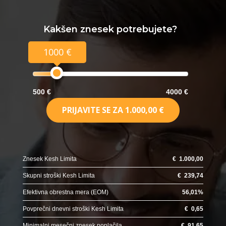
Kakšen znesek potrebujete?
1000 €
500 €
4000 €
PRIJAVITE SE ZA
1.000,00 €
Znesek Kesh Limita
€
1.000,00
Skupni stroški Kesh Limita
€
239,74
Efektivna obrestna mera (EOM)
56,01
%
Povprečni dnevni stroški Kesh Limita
€
0,65
Minimalni mesečni znesek poplačila
€
91,65