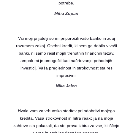
potrebe.
Miha Zupan
Vsi moji prijatelji so mi priporočili vašo banko in zdaj
razumem zakaj. Osebni kredit, ki sem ga dobila v vaši
banki, ni samo rešil mojih trenutnih finančnih težav,
ampak mi je omogočil tudi načrtovanje prihodnjih
investicij. Vaša preglednost in strokovnost sta res
impresivni.
Nika Jelen
Hvala vam za vrhunsko storitev pri odobritvi mojega
kredita. Vaša strokovnost in hitra reakcija na moje
zahteve sta pokazali, da ste prava izbira za vse, ki iščejo
varno in stabilno finančno podporo.