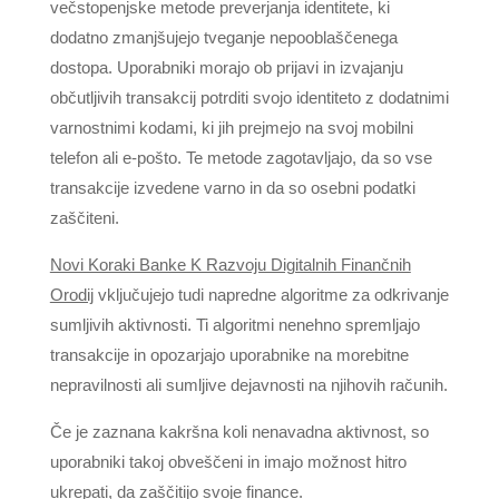
večstopenjske metode preverjanja identitete, ki
dodatno zmanjšujejo tveganje nepooblaščenega
dostopa. Uporabniki morajo ob prijavi in izvajanju
občutljivih transakcij potrditi svojo identiteto z dodatnimi
varnostnimi kodami, ki jih prejmejo na svoj mobilni
telefon ali e-pošto. Te metode zagotavljajo, da so vse
transakcije izvedene varno in da so osebni podatki
zaščiteni.
Novi Koraki Banke K Razvoju Digitalnih Finančnih
Orodij
vključujejo tudi napredne algoritme za odkrivanje
sumljivih aktivnosti. Ti algoritmi nenehno spremljajo
transakcije in opozarjajo uporabnike na morebitne
nepravilnosti ali sumljive dejavnosti na njihovih računih.
Če je zaznana kakršna koli nenavadna aktivnost, so
uporabniki takoj obveščeni in imajo možnost hitro
ukrepati, da zaščitijo svoje finance.