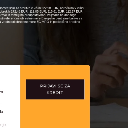
omestilom za storitve v višini 222,98 EUR, naročnino v višini
ih obrokih 172,48 EUR, 119,05 EUR, 115,61 EUR, 112,17 EUR,
e in temelji na predpostavkah, veljavnih na dan tega
nosti referenčne obrestne mere Evropske centralne banke za
čanja vrednosti obrestne mere EC MRO in posledično kreditne
PRIJAVI SE ZA
za
KREDIT
o
la
e je