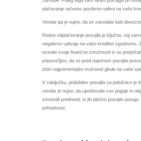
zamude. Poleg tega vam lahko pomaga pri ohran
plačevanje računov pozitivno vpliva na vašo kre
Vendar pa je nujno, da se zavedate tudi obveznos
Redno odplačevanje posojila je ključno, saj zamu
negativno vplivajo na vašo kreditno zgodovino.
ocenite svoje finančne zmožnosti in se prepričat
priporočljivo, da se pred najemom posojila posv
izbiri najprimernejše možnosti glede na vaše spec
V zaključku, pridobitev posojila za položnice je
vendar je nujno, da upoštevate vse pogoje in od
izkoristili prednosti, ki jih takšno posojilo ponuj
prihodnosti.