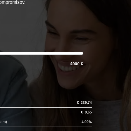
 kompromisov.
4000 €
€
239,74
€
0,65
mera)
4.90
%