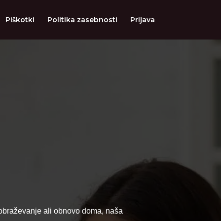
Piškotki
Politika zasebnosti
Prijava
 izobraževanje ali obnovo doma, naša