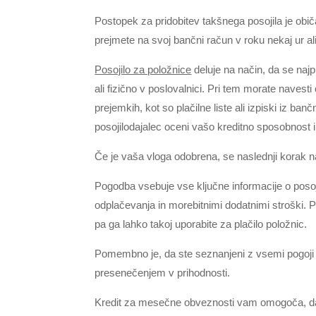
Postopek za pridobitev takšnega posojila je obič
prejmete na svoj bančni račun v roku nekaj ur ali
Posojilo za položnice
deluje na način, da se najpr
ali fizično v poslovalnici. Pri tem morate navest
prejemkih, kot so plačilne liste ali izpiski iz b
posojilodajalec oceni vašo kreditno sposobnost in
Če je vaša vloga odobrena, se naslednji korak 
Pogodba vsebuje vse ključne informacije o poso
odplačevanja in morebitnimi dodatnimi stroški.
pa ga lahko takoj uporabite za plačilo položnic.
Pomembno je, da ste seznanjeni z vsemi pogoji in
presenečenjem v prihodnosti.
Kredit za mesečne obveznosti vam omogoča, da 