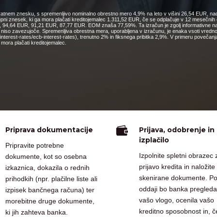
nkratnem znesku, s spremenljivo nominalno obrestno mero 4,9% na leto v višini 26,54 EUR, nad
kupni znesek, ki ga mora plačati kreditojemalec 1.311,52 EUR, če se odplačuje v 12 mesečn
4,64 EUR, 91,21 EUR, 87,77 EUR. EOM znaša 77,59%. Ta izračun je zgolj informativne narav
o niso zavezujoče. Spremenljiva obrestna mera, uporabljena v izračunu, je enaka vsoti vred
cs/interest-rates/ecb-interest-rates), trenutno 2% in fiksnega pribitka 2,9%. V primeru pove
mora plačati kreditojemalec.

Priprava dokumentacije
Prijava, odobrenje in
izplačilo
Pripravite potrebne
Izpolnite spletni obrazec 
dokumente, kot so osebna
prijavo kredita in naložite
izkaznica, dokazila o rednih
skenirane dokumente. P
prihodkih (npr. plačilne liste ali
oddaji bo banka pregleda
izpisek bančnega računa) ter
vašo vlogo, ocenila vašo
morebitne druge dokumente,
kreditno sposobnost in, č
ki jih zahteva banka.