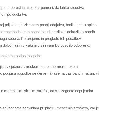
ajno preprost in hiter, kar pomeni, da lahko sredstva
 dni po odobritvi.
ej prijavite pri izbranem posojilodajalcu, bodisi preko spleta
i osebne podatke in pogosto tudi predložiti dokazila o rednih
ančnega računa. Po prejemu in pregledu teh podatkov
 določi, ali in v kakšni višini vam bo posojilo odobreno.
nanaša na podpis pogodbe.
jilu, vključno z zneskom, obrestno mero, rokom
 Po podpisu pogodbe se denar nakaže na vaš bančni račun, vi
 morebitnimi skritimi stroški, da se izognete neprijetnim
se izognete zamudam pri plačilu mesečnih stroškov, kar je