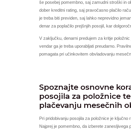
še posebej pomembno, saj zamudni stroški in ob
dober kreditni rating, saj pravočasno plačilo ra
je treba biti previden, saj lahko neprevidno jeman
denar za poplačilo prejšnjih posojil, kar dolgoročn
V zaključku, denarni predujem za kritje položnic
vendar ga je treba uporabljati preudarno. Pravil
pomagata pri učinkovitem obvladovanju mesečnih
Spoznajte osnovne kora
posojila za položnice 
plačevanju mesečnih o
Pri pridobivanju posojila za položnice je ključno r
Najprej je pomembno, da izberete zanesljivega p