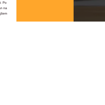
t. Po
an na
ajšem