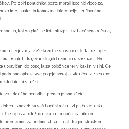
škov. Po izbiri ponudnika boste morali izpolniti vlogo za
ot so ime, naslov in kontaktne informacije, ter finančne
t.
rihodkih, kot so plačilne liste ali izpiski iz bančnega računa,
pkom ocenjevanja vaše kreditne sposobnosti. Ta postopek
ine, trenutnih dolgov in drugih finančnih obveznosti. Na
ste upravičeni do posojila za položnice ter v kakšni višini. Če
ki podrobno opisuje vse pogoje posojila, vključno z zneskom,
mi dodatnimi stroški.
e vse določbe pogodbe, preden jo podpišete.
odobreni znesek na vaš bančni račun, vi pa boste lahko
ti. Posojilo za položnice vam omogoča, da hitro in
nete morebitnim zamudnim obrestim ali drugim stroškom