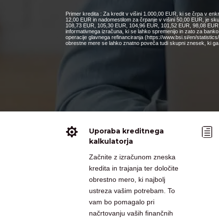
Primer kredita : Za kredit v višini 1.000,00 EUR, ki se črpa v e
12,00 EUR in nadomestilom za črpanje v višini 50,00 EUR, je s
108,73 EUR, 105,30 EUR, 104,96 EUR, 101,52 EUR, 98,08 EUR, 9
informativnega izračuna, ki se lahko spremenijo in zato za bank
operacije glavnega refinanciranja (https://www.bsi.si/en/statisti
obrestne mere se lahko znatno poveča tudi skupni znesek, ki ga 

h
Uporaba kreditnega
kalkulatorja
Začnite z izračunom zneska
kredita in trajanja ter določite
obrestno mero, ki najbolj
ustreza vašim potrebam. To
vam bo pomagalo pri
načrtovanju vaših finančnih