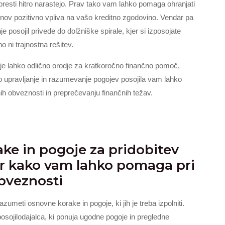
resti hitro narastejo. Prav tako vam lahko pomaga ohranjati
čunov pozitivno vpliva na vašo kreditno zgodovino. Vendar pa
je posojil privede do dolžniške spirale, kjer si izposojate
o ni trajnostna rešitev.
 je lahko odlično orodje za kratkoročno finančno pomoč,
no upravljanje in razumevanje pogojev posojila vam lahko
 obveznosti in preprečevanju finančnih težav.
ke in pogoje za pridobitev
ter kako vam lahko pomaga pri
bveznosti
azumeti osnovne korake in pogoje, ki jih je treba izpolniti.
osojilodajalca, ki ponuja ugodne pogoje in pregledne