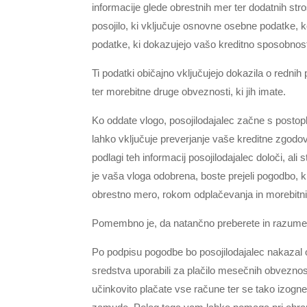
informacije glede obrestnih mer ter dodatnih stro
posojilo, ki vključuje osnovne osebne podatke, k
podatke, ki dokazujejo vašo kreditno sposobnos
Ti podatki običajno vključujejo dokazila o rednih p
ter morebitne druge obveznosti, ki jih imate.
Ko oddate vlogo, posojilodajalec začne s posto
lahko vključuje preverjanje vaše kreditne zgodov
podlagi teh informacij posojilodajalec določi, ali 
je vaša vloga odobrena, boste prejeli pogodbo, 
obrestno mero, rokom odplačevanja in morebitni
Pomembno je, da natančno preberete in razumet
Po podpisu pogodbe bo posojilodajalec nakazal 
sredstva uporabili za plačilo mesečnih obveznos
učinkovito plačate vse račune ter se tako izog