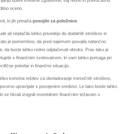
janju dobre kreditne zgodovine, saj redno in pravočasno
ditno oceno.
ti, ki jih prinaša
posojilo za položnice
.
de ali neplačila lahko privedejo do dodatnih stroškov in
 Zato je pomembno, da pred najemom posojila natančno
e, da boste lahko redno odplačevali obroke. Prav tako je
etujete s finančnim svetovalcem, ki vam lahko pomaga pri
ifične potrebe in finančno situacijo.
 lahko koristna rešitev za obvladovanje mesečnih stroškov,
govorno upravljate s posojenimi sredstvi. Le tako boste lahko
a, in se hkrati izognili morebitnim finančnim težavam v