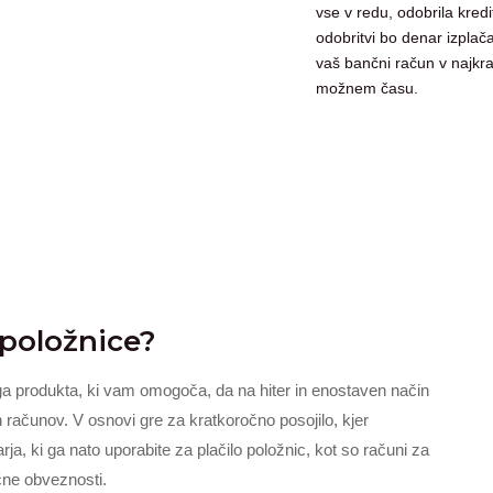
vse v redu, odobrila kredi
odobritvi bo denar izplač
vaš bančni račun v najkr
možnem času.
 položnice?
ga produkta, ki vam omogoča, da na hiter in enostaven način
 računov. V osnovi gre za kratkoročno posojilo, kjer
ja, ki ga nato uporabite za plačilo položnic, kot so računi za
čne obveznosti.