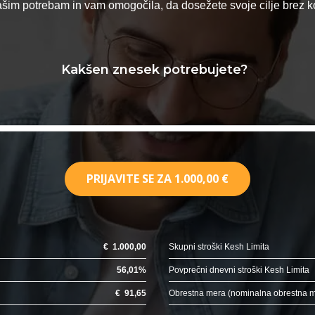
vašim potrebam in vam omogočila, da dosežete svoje cilje brez
Kakšen znesek potrebujete?
PRIJAVITE SE ZA
1.000,00 €
€
1.000,00
Skupni stroški Kesh Limita
56,01
%
Povprečni dnevni stroški Kesh Limita
€
91,65
Obrestna mera (nominalna obrestna 