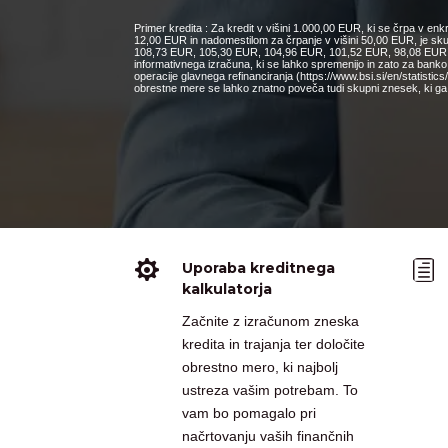
Primer kredita : Za kredit v višini 1.000,00 EUR, ki se črpa v e
12,00 EUR in nadomestilom za črpanje v višini 50,00 EUR, je s
108,73 EUR, 105,30 EUR, 104,96 EUR, 101,52 EUR, 98,08 EUR, 9
informativnega izračuna, ki se lahko spremenijo in zato za bank
operacije glavnega refinanciranja (https://www.bsi.si/en/statisti
obrestne mere se lahko znatno poveča tudi skupni znesek, ki ga 

h
Uporaba kreditnega
kalkulatorja
Začnite z izračunom zneska
kredita in trajanja ter določite
obrestno mero, ki najbolj
ustreza vašim potrebam. To
vam bo pomagalo pri
načrtovanju vaših finančnih