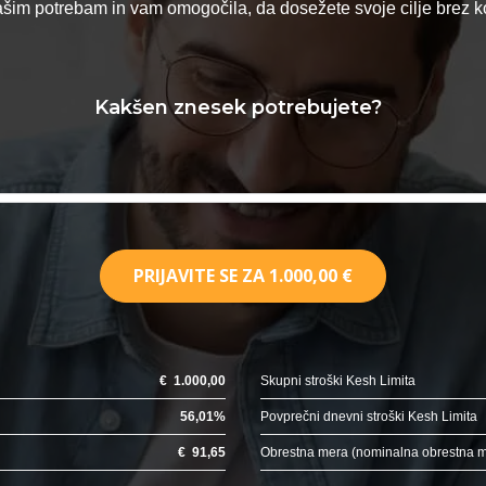
vašim potrebam in vam omogočila, da dosežete svoje cilje brez
Kakšen znesek potrebujete?
PRIJAVITE SE ZA
1.000,00 €
€
1.000,00
Skupni stroški Kesh Limita
56,01
%
Povprečni dnevni stroški Kesh Limita
€
91,65
Obrestna mera (nominalna obrestna 