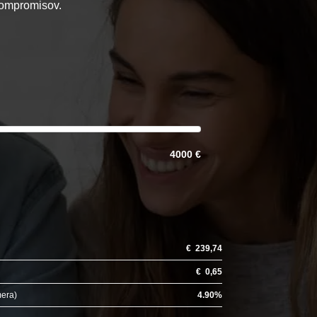
 kompromisov.
4000 €
€
239,74
€
0,65
mera)
4.90
%