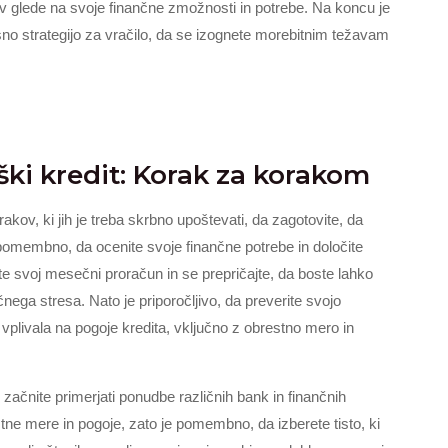
itev glede na svoje finančne zmožnosti in potrebe. Na koncu je
asno strategijo za vračilo, da se izognete morebitnim težavam
ški kredit: Korak za korakom
kov, ki jih je treba skrbno upoštevati, da zagotovite, da
 pomembno, da ocenite svoje finančne potrebe in določite
jte svoj mesečni proračun in se prepričajte, da boste lahko
nega stresa. Nato je priporočljivo, da preverite svojo
plivala na pogoje kredita, vključno z obrestno mero in
začnite primerjati ponudbe različnih bank in finančnih
stne mere in pogoje, zato je pomembno, da izberete tisto, ki