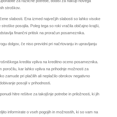
uporabite za različne potrebe, bodisi za nakup novega
nih stroškov.
očene slabosti. Ena izmed največjih slabosti so lahko visoke
troške posojila. Poleg tega so roki vračila običajno krajši,
stavlja finančni pritisk na proračun posameznika.
ogu dolgov, če niso previdni pri načrtovanju in upravljanju
otrošniškega kredita vpliva na kreditno oceno posameznika.
 poročilu, kar lahko vpliva na prihodnje možnosti za
hko zamude pri plačilih ali neplačilo obrokov negativno
idobivanje posojil v prihodnosti.
udi hitre rešitve za takojšnje potrebe in priložnosti, ki jih
ito informirate o vseh pogojih in možnostih, ki so vam na