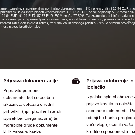
nkratnem znesku, s spremenljivo nominalno obrestno mero 4,9% na leto v višini 26,54 EUR, nad
kupni znesek, ki ga mora plačati kreditojemalec 1.311,52 EUR, če se odplačuje v 12 mesečn
4,64 EUR, 91,21 EUR, 87,77 EUR. EOM znaša 77,59%. Ta izračun je zgolj informativne narav
o niso zavezujoče. Spremenljiva obrestna mera, uporabljena v izračunu, je enaka vsoti vred
cs/interest-rates/ecb-interest-rates), trenutno 2% in fiksnega pribitka 2,9%. V primeru pove
mora plačati kreditojemalec.

Priprava dokumentacije
Prijava, odobrenje in
izplačilo
Pripravite potrebne
Izpolnite spletni obrazec 
dokumente, kot so osebna
prijavo kredita in naložite
izkaznica, dokazila o rednih
skenirane dokumente. P
prihodkih (npr. plačilne liste ali
oddaji bo banka pregleda
izpisek bančnega računa) ter
vašo vlogo, ocenila vašo
morebitne druge dokumente,
kreditno sposobnost in, č
ki jih zahteva banka.