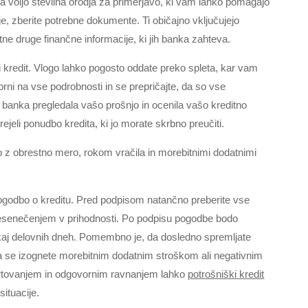
a voljo številna orodja za primerjavo, ki vam lahko pomagajo
ucije, zberite potrebne dokumente. Ti običajno vključujejo
ne druge finančne informacije, ki jih banka zahteva.
ki kredit. Vlogo lahko pogosto oddate preko spleta, kar vam
rni na vse podrobnosti in se prepričajte, da so vse
o banka pregledala vašo prošnjo in ocenila vašo kreditno
jeli ponudbo kredita, ki jo morate skrbno preučiti.
o z obrestno mero, rokom vračila in morebitnimi dodatnimi
ogodbo o kreditu. Pred podpisom natančno preberite vse
presenečenjem v prihodnosti. Po podpisu pogodbe bodo
kaj delovnih dneh. Pomembno je, da dosledno spremljate
da se izognete morebitnim dodatnim stroškom ali negativnim
črtovanjem in odgovornim ravnanjem lahko
potrošniški kredit
ituacije.