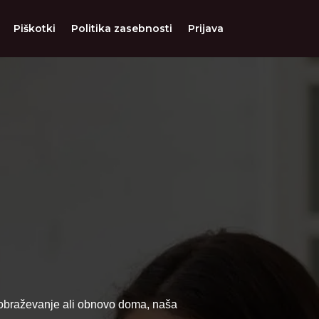
Piškotki
Politika zasebnosti
Prijava
 izobraževanje ali obnovo doma, naša