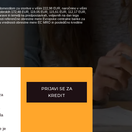
omestilom za storitve v višini 222,98 EUR, naročnino v višini
ih obrokih 172,48 EUR, 119,05 EUR, 115,61 EUR, 112,17 EUR,
e in temelji na predpostavkah, veljavnih na dan tega
nosti referenčne obrestne mere Evropske centralne banke za
čanja vrednosti obrestne mere EC MRO in posledično kreditne
PRIJAVI SE ZA
za
KREDIT
o
la
e je