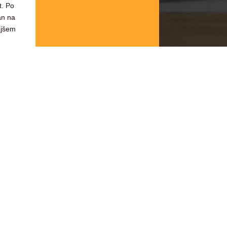
t. Po
an na
ajšem