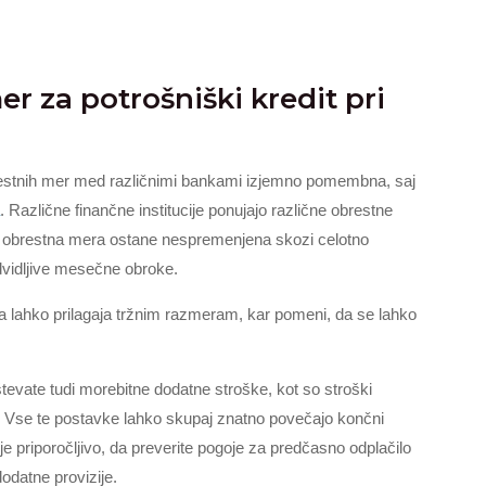
r za potrošniški kredit pri
obrestnih mer med različnimi bankami izjemno pomembna, saj
a
. Različne finančne institucije ponujajo različne obrestne
sna obrestna mera ostane nespremenjena skozi celotno
dvidljive mesečne obroke.
a lahko prilagaja tržnim razmeram, kar pomeni, da se lahko
evate tudi morebitne dodatne stroške, kot so stroški
je. Vse te postavke lahko skupaj znatno povečajo končni
je priporočljivo, da preverite pogoje za predčasno odplačilo
odatne provizije.