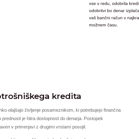
vse v redu, odobrila kredi
odobritvi bo denar izplač
vaš bančni račun v najkr
možnem času.
otrošniškega kredita
ahko olajšajo življenje posameznikom, ki potrebujejo finančna
prednosti je hitra dostopnost do denarja. Postopek
aven v primerjavi z drugimi vrstami posojil.