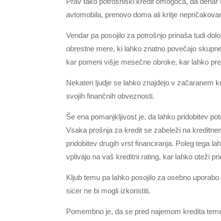
Prav tako potrošniški kredit omogoča, da denar 
avtomobila, prenovo doma ali kritje nepričakova
Vendar pa posojilo za potrošnjo prinaša tudi dol
obrestne mere, ki lahko znatno povečajo skupne s
kar pomeni višje mesečne obroke, kar lahko pred
Nekateri ljudje se lahko znajdejo v začaranem kr
svojih finančnih obveznosti.
Še ena pomanjkljivost je, da lahko pridobitev p
Vsaka prošnja za kredit se zabeleži na kreditnem
pridobitev drugih vrst financiranja. Poleg tega la
vplivajo na vaš kreditni rating, kar lahko oteži pr
Kljub temu pa lahko posojilo za osebno uporabo pon
sicer ne bi mogli izkoristiti.
Pomembno je, da se pred najemom kredita temelj