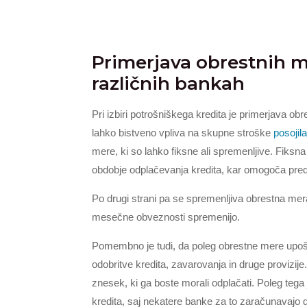
Primerjava obrestnih me
različnih bankah
Pri izbiri potrošniškega kredita je primerjava 
lahko bistveno vpliva na skupne stroške
posojil
mere, ki so lahko fiksne ali spremenljive. Fik
obdobje odplačevanja kredita, kar omogoča pre
Po drugi strani pa se spremenljiva obrestna mer
mesečne obveznosti spremenijo.
Pomembno je tudi, da poleg obrestne mere upošt
odobritve kredita, zavarovanja in druge provizi
znesek, ki ga boste morali odplačati. Poleg tega 
kredita, saj nekatere banke za to zaračunavajo d