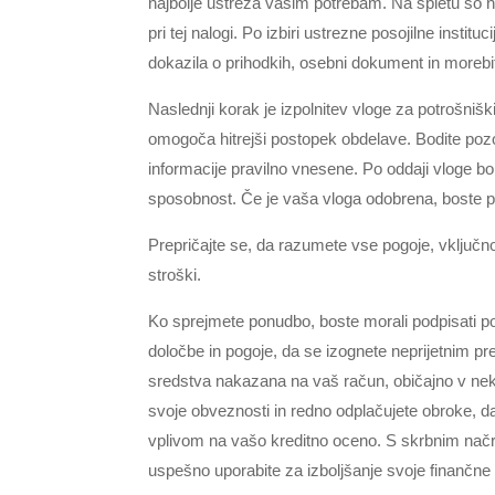
najbolje ustreza vašim potrebam. Na spletu so n
pri tej nalogi. Po izbiri ustrezne posojilne instit
dokazila o prihodkih, osebni dokument in morebit
Naslednji korak je izpolnitev vloge za potrošniš
omogoča hitrejši postopek obdelave. Bodite pozo
informacije pravilno vnesene. Po oddaji vloge b
sposobnost. Če je vaša vloga odobrena, boste pre
Prepričajte se, da razumete vse pogoje, vključn
stroški.
Ko sprejmete ponudbo, boste morali podpisati p
določbe in pogoje, da se izognete neprijetnim 
sredstva nakazana na vaš račun, običajno v ne
svoje obveznosti in redno odplačujete obroke, 
vplivom na vašo kreditno oceno. S skrbnim na
uspešno uporabite za izboljšanje svoje finančne s