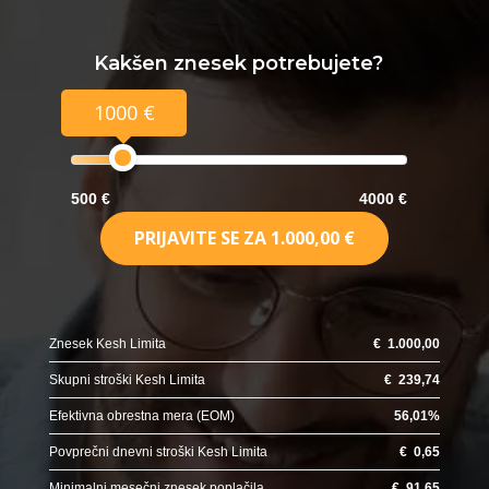
Kakšen znesek potrebujete?
1000 €
500 €
4000 €
PRIJAVITE SE ZA
1.000,00 €
Znesek Kesh Limita
€
1.000,00
Skupni stroški Kesh Limita
€
239,74
Efektivna obrestna mera (EOM)
56,01
%
Povprečni dnevni stroški Kesh Limita
€
0,65
Minimalni mesečni znesek poplačila
€
91,65