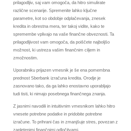
prilagodljiv, saj vam omogoča, da hitro simulirate
različne scenarije. Spremenite lahko ključne
parametre, kot so obdobje odplačevanja, znesek
kredita in obrestna mera, ter takoj vidite, kako te
spremembe vplivajo na vaše finančne obveznosti. Ta
prilagodljivost vam omogoča, da poiščete najboljšo
možnost, ki ustreza vašim finančnim ciljem in
zmožnostim.
Uporabniku prijazen vmesnik je še ena pomembna
prednost Sberbank izračuna kredita. Orodje je
zasnovano tako, da ga lahko enostavno uporabljajo
tudi tisti, ki nimajo posebnega finančnega znanja.
Z jasnimi navodili in intuitivnim vmesnikom lahko hitro
vnesete potrebne podatke in pridobite potrebne
izračune. To prihrani čas in zmanjšuje stres, povezan z
zapletenimi finančnimi odločitvami.