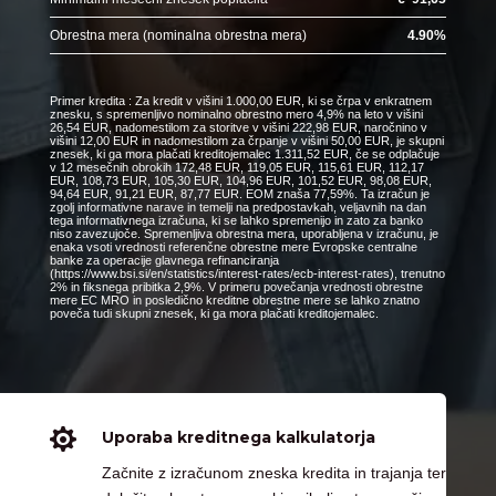
Obrestna mera (nominalna obrestna mera)
4.90
%
Primer kredita : Za kredit v višini 1.000,00 EUR, ki se črpa v enkratnem
znesku, s spremenljivo nominalno obrestno mero 4,9% na leto v višini
26,54 EUR, nadomestilom za storitve v višini 222,98 EUR, naročnino v
višini 12,00 EUR in nadomestilom za črpanje v višini 50,00 EUR, je skupni
znesek, ki ga mora plačati kreditojemalec 1.311,52 EUR, če se odplačuje
v 12 mesečnih obrokih 172,48 EUR, 119,05 EUR, 115,61 EUR, 112,17
EUR, 108,73 EUR, 105,30 EUR, 104,96 EUR, 101,52 EUR, 98,08 EUR,
94,64 EUR, 91,21 EUR, 87,77 EUR. EOM znaša 77,59%. Ta izračun je
zgolj informativne narave in temelji na predpostavkah, veljavnih na dan
tega informativnega izračuna, ki se lahko spremenijo in zato za banko
niso zavezujoče. Spremenljiva obrestna mera, uporabljena v izračunu, je
enaka vsoti vrednosti referenčne obrestne mere Evropske centralne
banke za operacije glavnega refinanciranja
(https://www.bsi.si/en/statistics/interest-rates/ecb-interest-rates), trenutno
2% in fiksnega pribitka 2,9%. V primeru povečanja vrednosti obrestne
mere EC MRO in posledično kreditne obrestne mere se lahko znatno
poveča tudi skupni znesek, ki ga mora plačati kreditojemalec.

Uporaba kreditnega kalkulatorja
Začnite z izračunom zneska kredita in trajanja ter