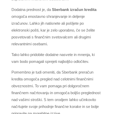
Dodatna prednost je, da
Sberbank izračun kredita
omogoča enostavno shranjevanje in deljenje
izračunov. Lahko jih natisnete ali pošljete po
elektronski pošti, kar je zelo uporabno, če se želite
posvetovati s finančnim svetovalcem ali drugimi
relevantnimi osebami.
Tako lahko pridobite dodatne nasvete in mnenja, ki
vam bodo pomagali sprejeti najboljšo odločitev.
Pomembno je tudi omeniti, da Sberbank preračun
kredita omogoča pregled nad celotnimi finančnimi
obveznostmi. To vam pomaga pri dolgoročnem
finančnem načrtovanju in omogoča boljšo preglednost
nad vašimi stroški. S tem orodjem lahko učinkovito
načrtujete svoje prihodnje finančne korake in se bolje
pripravite na morebitne izzive.