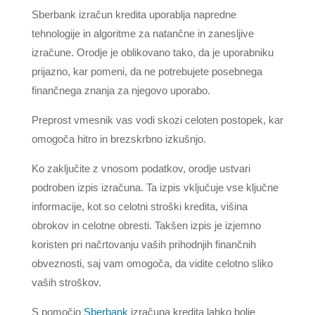
Sberbank izračun kredita uporablja napredne
tehnologije in algoritme za natančne in zanesljive
izračune. Orodje je oblikovano tako, da je uporabniku
prijazno, kar pomeni, da ne potrebujete posebnega
finančnega znanja za njegovo uporabo.
Preprost vmesnik vas vodi skozi celoten postopek, kar
omogoča hitro in brezskrbno izkušnjo.
Ko zaključite z vnosom podatkov, orodje ustvari
podroben izpis izračuna. Ta izpis vključuje vse ključne
informacije, kot so celotni stroški kredita, višina
obrokov in celotne obresti. Takšen izpis je izjemno
koristen pri načrtovanju vaših prihodnjih finančnih
obveznosti, saj vam omogoča, da vidite celotno sliko
vaših stroškov.
S pomočjo
Sberbank
izračuna kredita lahko bolje