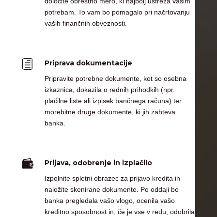
določite obrestno mero, ki najbolj ustreza vašim
potrebam. To vam bo pomagalo pri načrtovanju
vaših finančnih obveznosti.
h
Priprava dokumentacije
Pripravite potrebne dokumente, kot so osebna
izkaznica, dokazila o rednih prihodkih (npr.
plačilne liste ali izpisek bančnega računa) ter
morebitne druge dokumente, ki jih zahteva
banka.

Prijava, odobrenje in izplačilo
Izpolnite spletni obrazec za prijavo kredita in
naložite skenirane dokumente. Po oddaji bo
banka pregledala vašo vlogo, ocenila vašo
kreditno sposobnost in, če je vse v redu, odobrila