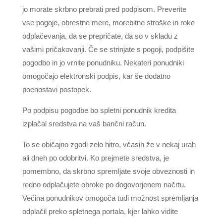
jo morate skrbno prebrati pred podpisom. Preverite
vse pogoje, obrestne mere, morebitne stroške in roke
odplačevanja, da se prepričate, da so v skladu z
vašimi pričakovanji. Če se strinjate s pogoji, podpišite
pogodbo in jo vrnite ponudniku. Nekateri ponudniki
omogočajo elektronski podpis, kar še dodatno
poenostavi postopek.
Po podpisu pogodbe bo spletni ponudnik kredita
izplačal sredstva na vaš bančni račun.
To se običajno zgodi zelo hitro, včasih že v nekaj urah
ali dneh po odobritvi. Ko prejmete sredstva, je
pomembno, da skrbno spremljate svoje obveznosti in
redno odplačujete obroke po dogovorjenem načrtu.
Večina ponudnikov omogoča tudi možnost spremljanja
odplačil preko spletnega portala, kjer lahko vidite