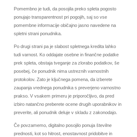
Pomembno je tudi, da posojila preko spleta pogosto
ponujajo transparentnost pri pogojih, saj so vse
pomembne informacije običajno jasno navedene na
spletni strani ponudnika.
Po drugi strani pa je slabost spletnega kredita lahko
tudi varnost. Ko oddajate osebne in finančne podatke
prek spleta, obstaja tveganje za zlorabo podatkov, še
posebej, če ponudnik nima ustreznih varnostnih
protokolov. Zato je ključnega pomena, da izberete
zaupanja vrednega ponudnika s preverjeno varnostno
prakso. V vsakem primeru je priporočljivo, da pred
izbiro natančno preberete ocene drugih uporabnikov in
preverite, ali ponudnik deluje v skladu z zakonodajo.
Če povzamemo, digitalno posojilo ponuja številne
prednosti, kot so hitrost, enostavnost pridobitve in