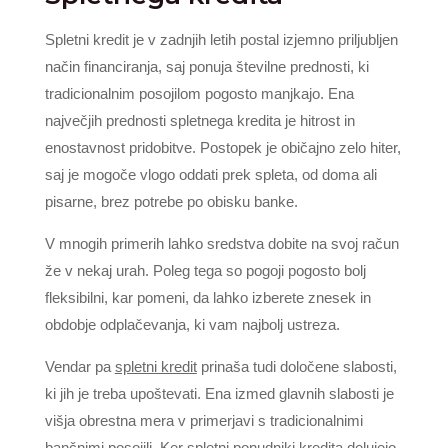
Spletni kredit je v zadnjih letih postal izjemno priljubljen
način financiranja, saj ponuja številne prednosti, ki
tradicionalnim posojilom pogosto manjkajo. Ena
največjih prednosti spletnega kredita je hitrost in
enostavnost pridobitve. Postopek je običajno zelo hiter,
saj je mogoče vlogo oddati prek spleta, od doma ali
pisarne, brez potrebe po obisku banke.
V mnogih primerih lahko sredstva dobite na svoj račun
že v nekaj urah. Poleg tega so pogoji pogosto bolj
fleksibilni, kar pomeni, da lahko izberete znesek in
obdobje odplačevanja, ki vam najbolj ustreza.
Vendar pa
spletni kredit
prinaša tudi določene slabosti,
ki jih je treba upoštevati. Ena izmed glavnih slabosti je
višja obrestna mera v primerjavi s tradicionalnimi
bančnimi posojili. Ker spletni ponudniki kredita delujejo