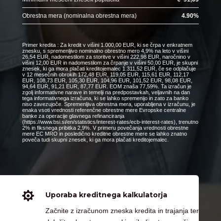
Obrestna mera (nominalna obrestna mera)
4.90
%
Primer kredita : Za kredit v višini 1.000,00 EUR, ki se črpa v enkratnem
znesku, s spremenljivo nominalno obrestno mero 4,9% na leto v višini
26,54 EUR, nadomestilom za storitve v višini 222,98 EUR, naročnino v
višini 12,00 EUR in nadomestilom za črpanje v višini 50,00 EUR, je skupni
znesek, ki ga mora plačati kreditojemalec 1.311,52 EUR, če se odplačuje
v 12 mesečnih obrokih 172,48 EUR, 119,05 EUR, 115,61 EUR, 112,17
EUR, 108,73 EUR, 105,30 EUR, 104,96 EUR, 101,52 EUR, 98,08 EUR,
94,64 EUR, 91,21 EUR, 87,77 EUR. EOM znaša 77,59%. Ta izračun je
zgolj informativne narave in temelji na predpostavkah, veljavnih na dan
tega informativnega izračuna, ki se lahko spremenijo in zato za banko
niso zavezujoče. Spremenljiva obrestna mera, uporabljena v izračunu, je
enaka vsoti vrednosti referenčne obrestne mere Evropske centralne
banke za operacije glavnega refinanciranja
(https://www.bsi.si/en/statistics/interest-rates/ecb-interest-rates), trenutno
2% in fiksnega pribitka 2,9%. V primeru povečanja vrednosti obrestne
mere EC MRO in posledično kreditne obrestne mere se lahko znatno
poveča tudi skupni znesek, ki ga mora plačati kreditojemalec.

Uporaba kreditnega kalkulatorja
Začnite z izračunom zneska kredita in trajanja ter