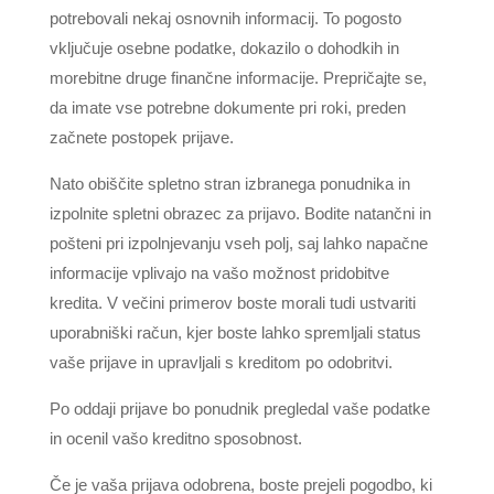
potrebovali nekaj osnovnih informacij. To pogosto
vključuje osebne podatke, dokazilo o dohodkih in
morebitne druge finančne informacije. Prepričajte se,
da imate vse potrebne dokumente pri roki, preden
začnete postopek prijave.
Nato obiščite spletno stran izbranega ponudnika in
izpolnite spletni obrazec za prijavo. Bodite natančni in
pošteni pri izpolnjevanju vseh polj, saj lahko napačne
informacije vplivajo na vašo možnost pridobitve
kredita. V večini primerov boste morali tudi ustvariti
uporabniški račun, kjer boste lahko spremljali status
vaše prijave in upravljali s kreditom po odobritvi.
Po oddaji prijave bo ponudnik pregledal vaše podatke
in ocenil vašo kreditno sposobnost.
Če je vaša prijava odobrena, boste prejeli pogodbo, ki