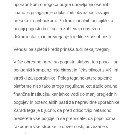
uporabnikom omogoča boljše upravljanje osebnih
financ in prilagajanje odplačilnih obveznosti svojim
mesečnim prihodkom. Pri tradicionalnih posojilih so
pogoji pogosto bolj togi in zahtevajo obsežno
dokumentacijo in preverjanje kreditne sposobnosti.
Vendar pa spletni kredit prinaša tudi nekaj tveganj.
Višje obrestne mere so pogosta slabost teh posojil, saj
ponudniki kompenzirajo hitrost in fleksibilnost z višjimi
stroški za uporabnike. Poleg tega nekatere spletne
platforme niso tako strogo regulirane kot tradicionalne
finančne institucije, kar lahko vodi do manj preglednih
pogojev in potencialnih pasti za neprevidne uporabnike.
Zaradi tega je ključno, da pred odločitvijo natančno
preberete vse pogoje in se prepričate, da popolnoma
razumete vse stroške in obveznosti, povezane s