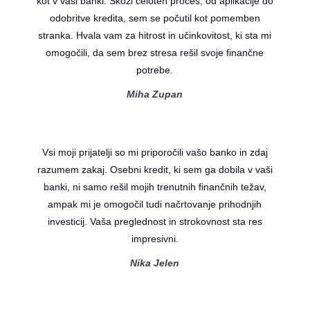
kot v vaši banki. Skozi celoten proces, od aplikacije do
odobritve kredita, sem se počutil kot pomemben
stranka. Hvala vam za hitrost in učinkovitost, ki sta mi
omogočili, da sem brez stresa rešil svoje finančne
potrebe.
Miha Zupan
Vsi moji prijatelji so mi priporočili vašo banko in zdaj
razumem zakaj. Osebni kredit, ki sem ga dobila v vaši
banki, ni samo rešil mojih trenutnih finančnih težav,
ampak mi je omogočil tudi načrtovanje prihodnjih
investicij. Vaša preglednost in strokovnost sta res
impresivni.
Nika Jelen