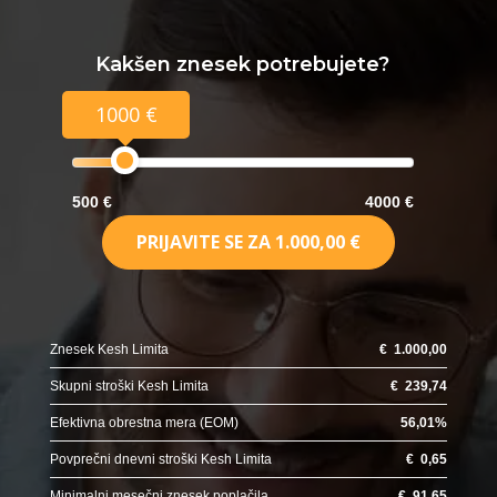
Kakšen znesek potrebujete?
1000 €
500 €
4000 €
PRIJAVITE SE ZA
1.000,00 €
Znesek Kesh Limita
€
1.000,00
Skupni stroški Kesh Limita
€
239,74
Efektivna obrestna mera (EOM)
56,01
%
Povprečni dnevni stroški Kesh Limita
€
0,65
Minimalni mesečni znesek poplačila
€
91,65