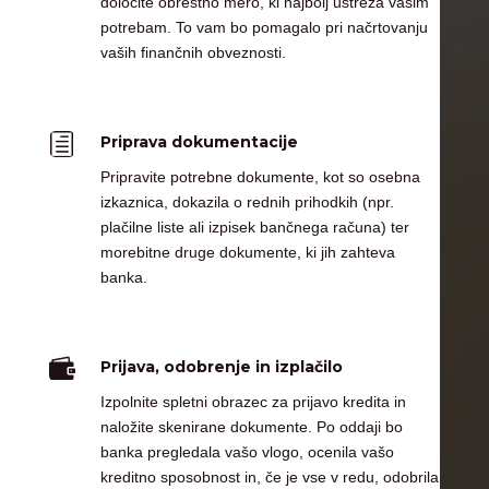
določite obrestno mero, ki najbolj ustreza vašim
potrebam. To vam bo pomagalo pri načrtovanju
vaših finančnih obveznosti.
h
Priprava dokumentacije
Pripravite potrebne dokumente, kot so osebna
izkaznica, dokazila o rednih prihodkih (npr.
plačilne liste ali izpisek bančnega računa) ter
morebitne druge dokumente, ki jih zahteva
banka.

Prijava, odobrenje in izplačilo
Izpolnite spletni obrazec za prijavo kredita in
naložite skenirane dokumente. Po oddaji bo
banka pregledala vašo vlogo, ocenila vašo
kreditno sposobnost in, če je vse v redu, odobrila