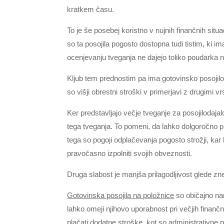
kratkem času.
To je še posebej koristno v nujnih finančnih situ
so ta posojila pogosto dostopna tudi tistim, ki im
ocenjevanju tveganja ne dajejo toliko poudarka na
Kljub tem prednostim pa ima gotovinsko posojilo 
so višji obrestni stroški v primerjavi z drugimi vr
Ker predstavljajo večje tveganje za posojilodajal
tega tveganja. To pomeni, da lahko dolgoročno pla
tega so pogoji odplačevanja pogosto strožji, ka
pravočasno izpolniti svojih obveznosti.
Druga slabost je manjša prilagodljivost glede zn
Gotovinska posojila na položnice
so običajno na
lahko omeji njihovo uporabnost pri večjih finanč
plačati dodatne stroške, kot so administrativne p