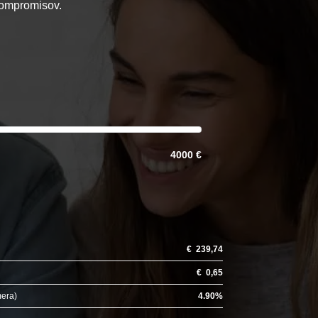
 kompromisov.
4000 €
€
239,74
€
0,65
mera)
4.90
%