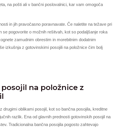
eta, na pošti ali v bančni poslovalnici, kar vam omogoča
ti in jih pravočasno poravnavate. Če naletite na težave pri
n se pogovorite o možnih rešitvah, kot so podaljšanje roka
o izognete zamudnim obrestim in morebitnim dodatnim
še izkušnja z gotovinskimi posojili na položnice čim bolj
posojil na položnice z
l
 drugimi oblikami posojil, kot so bančna posojila, kreditne
jučnih razlik. Ena od glavnih prednosti gotovinskih posojil na
dstev. Tradicionalna bančna posojila pogosto zahtevajo