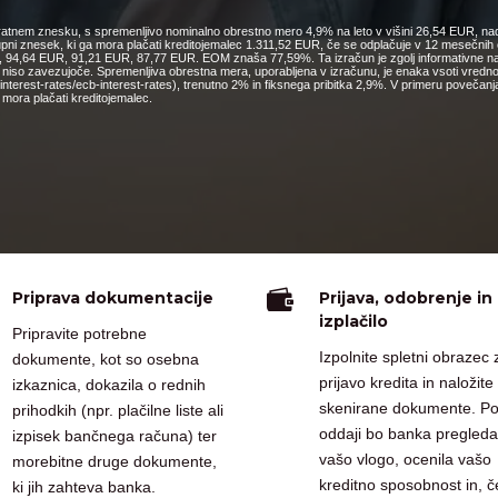
nkratnem znesku, s spremenljivo nominalno obrestno mero 4,9% na leto v višini 26,54 EUR, nad
kupni znesek, ki ga mora plačati kreditojemalec 1.311,52 EUR, če se odplačuje v 12 mesečn
4,64 EUR, 91,21 EUR, 87,77 EUR. EOM znaša 77,59%. Ta izračun je zgolj informativne narav
o niso zavezujoče. Spremenljiva obrestna mera, uporabljena v izračunu, je enaka vsoti vred
cs/interest-rates/ecb-interest-rates), trenutno 2% in fiksnega pribitka 2,9%. V primeru pove
mora plačati kreditojemalec.

Priprava dokumentacije
Prijava, odobrenje in
izplačilo
Pripravite potrebne
Izpolnite spletni obrazec 
dokumente, kot so osebna
prijavo kredita in naložite
izkaznica, dokazila o rednih
skenirane dokumente. P
prihodkih (npr. plačilne liste ali
oddaji bo banka pregleda
izpisek bančnega računa) ter
vašo vlogo, ocenila vašo
morebitne druge dokumente,
kreditno sposobnost in, č
ki jih zahteva banka.