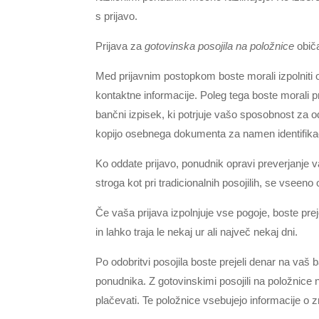
s prijavo.
Prijava za
gotovinska posojila na položnice
običa
Med prijavnim postopkom boste morali izpolniti 
kontaktne informacije. Poleg tega boste morali pred
bančni izpisek, ki potrjuje vašo sposobnost za o
kopijo osebnega dokumenta za namen identifikac
Ko oddate prijavo, ponudnik opravi preverjanje 
stroga kot pri tradicionalnih posojilih, se vseeno
Če vaša prijava izpolnjuje vse pogoje, boste preje
in lahko traja le nekaj ur ali največ nekaj dni.
Po odobritvi posojila boste prejeli denar na vaš b
ponudnika. Z gotovinskimi posojili na položnice
plačevati. Te položnice vsebujejo informacije o 