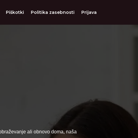
Piškotki
Politika zasebnosti
Prijava
 izobraževanje ali obnovo doma, naša