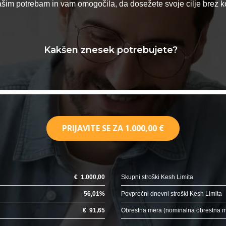
vašim potrebam in vam omogočila, da dosežete svoje cilje brez
Kakšen znesek potrebujete?
PRIJAVITE SE ZA
1.000,00 €
€
1.000,00
Skupni stroški Kesh Limita
56,01
%
Povprečni dnevni stroški Kesh Limita
€
91,65
Obrestna mera (nominalna obrestna 