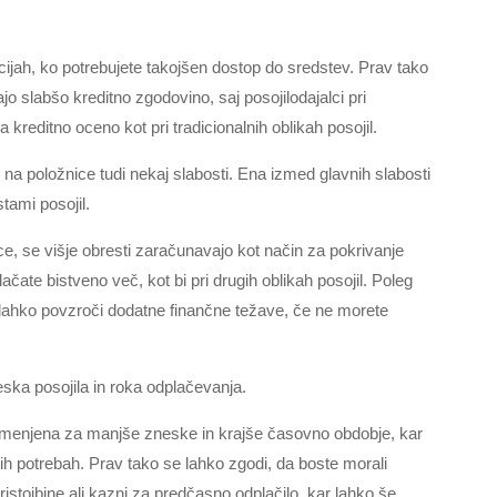
acijah, ko potrebujete takojšen dostop do sredstev. Prav tako
ajo slabšo kreditno zgodovino, saj posojilodajalci pri
 kreditno oceno kot pri tradicionalnih oblikah posojil.
na položnice tudi nekaj slabosti. Ena izmed glavnih slabosti
stami posojil.
ce, se višje obresti zaračunavajo kot način za pokrivanje
čate bistveno več, kot bi pri drugih oblikah posojil. Poleg
r lahko povzroči dodatne finančne težave, če ne morete
eska posojila in roka odplačevanja.
menjena za manjše zneske in krajše časovno obdobje, kar
nih potrebah. Prav tako se lahko zgodi, da boste morali
ristojbine ali kazni za predčasno odplačilo, kar lahko še