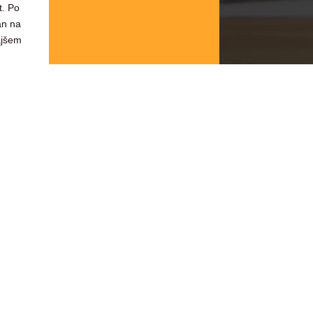
t. Po
an na
ajšem