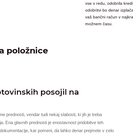
vse v redu, odobrila kredi
odobritvi bo denar izplač
vaš bančni račun v najkr
možnem času.
a položnice
otovinskih posojil na
e prednosti, vendar tudi nekaj slabosti, ki jih je treba
nja. Ena glavnih prednosti je enostavnost pridobitve teh
e dokumentacije, kar pomeni, da lahko denar prejmete v zelo