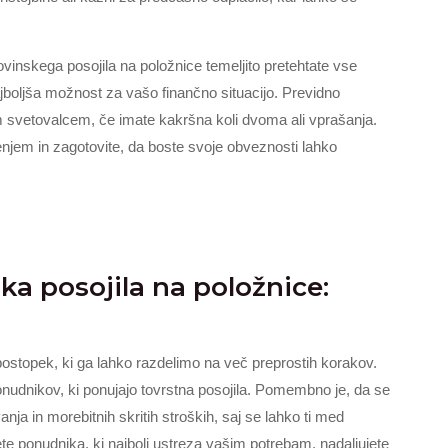
vinskega posojila na položnice temeljito pretehtate vse
 najboljša možnost za vašo finančno situacijo. Previdno
im svetovalcem, če imate kakršna koli dvoma ali vprašanja.
njem in zagotovite, da boste svoje obveznosti lahko
ka posojila na položnice:
 postopek, ki ga lahko razdelimo na več preprostih korakov.
ponudnikov, ki ponujajo tovrstna posojila. Pomembno je, da se
ja in morebitnih skritih stroških, saj se lahko ti med
ete ponudnika, ki najbolj ustreza vašim potrebam, nadaljujete