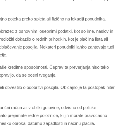
jno poteka preko spleta ali fizično na lokaciji ponudnika.
obrazec z osnovnimi osebnimi podatki, kot so ime, naslov in
ložiti dokazilo o rednih prihodkih, kot je plačilna lista ali
dplačevanje posojila. Nekateri ponudniki lahko zahtevajo tudi
ije.
vaše kreditne sposobnosti. Čeprav ta preverjanja niso tako
 opravijo, da se oceni tveganje.
li obvestilo o odobritvi posojila. Običajno je ta postopek hiter
ančni račun ali v obliki gotovine, odvisno od politike
 nato prejemate redne položnice, ki jih morate pravočasno
znesku obroka, datumu zapadlosti in načinu plačila.