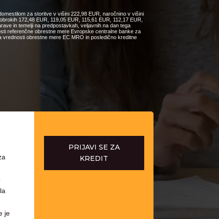
omestilom za storitve v višini 222,98 EUR, naročnino v višini
ih obrokih 172,48 EUR, 119,05 EUR, 115,61 EUR, 112,17 EUR,
e in temelji na predpostavkah, veljavnih na dan tega
nosti referenčne obrestne mere Evropske centralne banke za
čanja vrednosti obrestne mere EC MRO in posledično kreditne
PRIJAVI SE ZA
za
KREDIT
o
la
e je