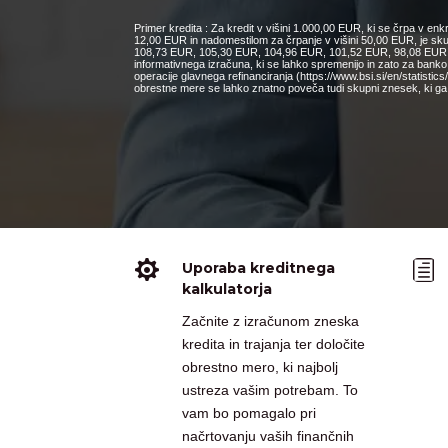
Primer kredita : Za kredit v višini 1.000,00 EUR, ki se črpa v e
12,00 EUR in nadomestilom za črpanje v višini 50,00 EUR, je s
108,73 EUR, 105,30 EUR, 104,96 EUR, 101,52 EUR, 98,08 EUR, 9
informativnega izračuna, ki se lahko spremenijo in zato za bank
operacije glavnega refinanciranja (https://www.bsi.si/en/statisti
obrestne mere se lahko znatno poveča tudi skupni znesek, ki ga 

h
Uporaba kreditnega
kalkulatorja
Začnite z izračunom zneska
kredita in trajanja ter določite
obrestno mero, ki najbolj
ustreza vašim potrebam. To
vam bo pomagalo pri
načrtovanju vaših finančnih