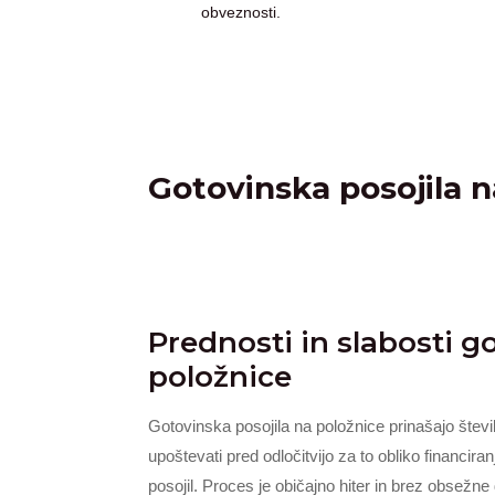
obveznosti.
Gotovinska posojila n
Prednosti in slabosti g
položnice
Gotovinska posojila na položnice prinašajo številn
upoštevati pred odločitvijo za to obliko financira
posojil. Proces je običajno hiter in brez obsežn