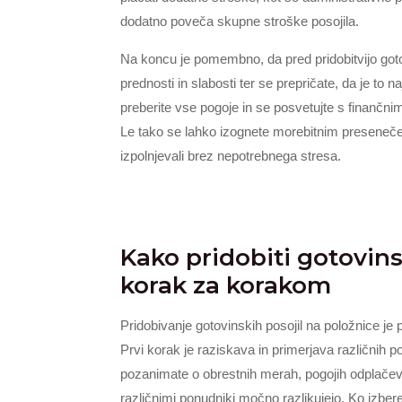
dodatno poveča skupne stroške posojila.
Na koncu je pomembno, da pred pridobitvijo goto
prednosti in slabosti ter se prepričate, da je to
preberite vse pogoje in se posvetujte s finančn
Le tako se lahko izognete morebitnim preseneče
izpolnjevali brez nepotrebnega stresa.
Kako pridobiti gotovins
korak za korakom
Pridobivanje gotovinskih posojil na položnice je
Prvi korak je raziskava in primerjava različnih 
pozanimate o obrestnih merah, pogojih odplačevan
različnimi ponudniki močno razlikujejo. Ko izber