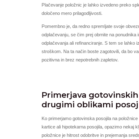
Plačevanje položnic je lahko izvedeno preko spl
določeno mero prilagodljivosti.
Pomembno je, da redno spremljate svoje obveznos
odplačevanju, se čim prej obrnite na ponudnika i
odplačevanja ali refinanciranje. S tem se lahk
stroškom. Na ta način boste zagotovili, da bo va
pozitivna in brez nepotrebnih zapletov.
Primerjava gotovinskih 
drugimi oblikami posoji
Ko primerjamo gotovinska posojila na položnice z
kartice ali hipotekarna posojila, opazimo nekaj kl
položnice je hitrost odobritve in prejemanja sre