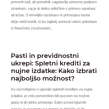
preveriti tudi, ali ponudnik zagotavlja ustrezno podporo
strankam, saj je to lahko odločilno v primeru vprašanj
ali težav. S temeljito raziskavo in primerjavo boste
lažje našli kredit, ki bo najbolj ustrezal vašim potrebam
in finančnim zmožnostim.
Pasti in previdnostni
ukrepi: Spletni krediti za
nujne izdatke: Kako izbrati
najboljšo možnost?
Ko razmišljamo o uporabi spletnih kreditov za nujne
izdatke, je zelo pomembno biti pozoren na možne
pasti, ki jih lahko prinesejo. Eden izmed ključnih
izzivov je razumeti vse pogoje in določila, ki jih