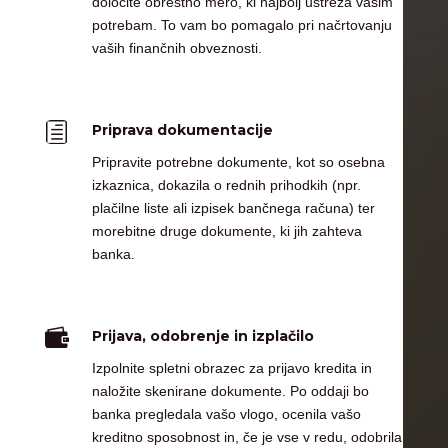
določite obrestno mero, ki najbolj ustreza vašim
potrebam. To vam bo pomagalo pri načrtovanju
vaših finančnih obveznosti.
h
Priprava dokumentacije
Pripravite potrebne dokumente, kot so osebna
izkaznica, dokazila o rednih prihodkih (npr.
plačilne liste ali izpisek bančnega računa) ter
morebitne druge dokumente, ki jih zahteva
banka.

Prijava, odobrenje in izplačilo
Izpolnite spletni obrazec za prijavo kredita in
naložite skenirane dokumente. Po oddaji bo
banka pregledala vašo vlogo, ocenila vašo
kreditno sposobnost in, če je vse v redu, odobrila