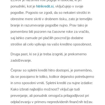
ponudniki, kot je
hitrikredit.si
, vključujejo v svoje
pogodbe. Pogosto se zgodi, da so nekateri stroški in
obrestne mere skriti v drobnem tisku, zato je temeljito
branje in razumevanje pogodbe nujno. Prav tako je
pomembno biti pozoren na časovne roke za vračilo,
saj lahko zamude pri plačilih povzročijo dodatne
stroške ali celo vplivajo na vašo kreditno sposobnost.
Druga past, ki se ji je treba izogniti, je prekomerno
zadolževanje.
Čeprav so spletni krediti hitro dostopni, je pomembno,
da se posojamo le toliko, kolikor dejansko potrebujemo
in smo sposobni vrniti. Spletni krediti za nujne izdatke:
Kako izbrati najboljšo možnost? vključuje tudi
preverjanje, ali ponudnik omogoča prilagodljivost pri
odplačevanju v primeru nepredvidenih finančnih težav.