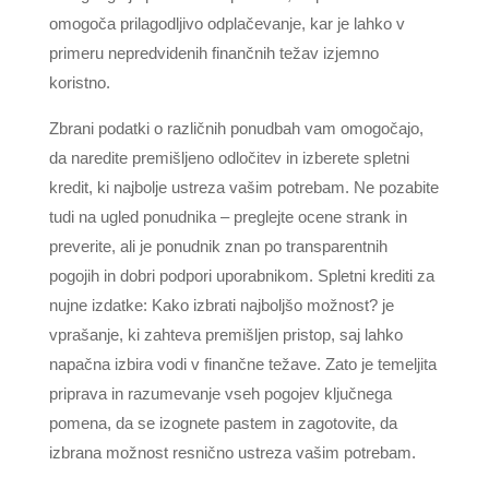
omogoča prilagodljivo odplačevanje, kar je lahko v
primeru nepredvidenih finančnih težav izjemno
koristno.
Zbrani podatki o različnih ponudbah vam omogočajo,
da naredite premišljeno odločitev in izberete spletni
kredit, ki najbolje ustreza vašim potrebam. Ne pozabite
tudi na ugled ponudnika – preglejte ocene strank in
preverite, ali je ponudnik znan po transparentnih
pogojih in dobri podpori uporabnikom. Spletni krediti za
nujne izdatke: Kako izbrati najboljšo možnost? je
vprašanje, ki zahteva premišljen pristop, saj lahko
napačna izbira vodi v finančne težave. Zato je temeljita
priprava in razumevanje vseh pogojev ključnega
pomena, da se izognete pastem in zagotovite, da
izbrana možnost resnično ustreza vašim potrebam.