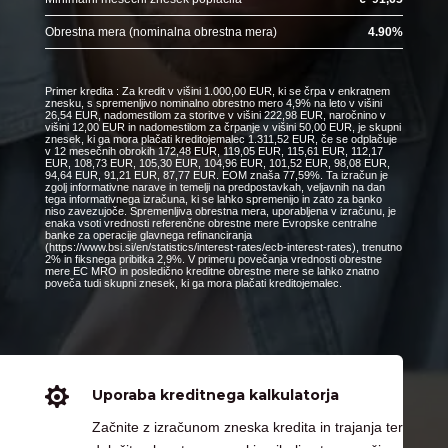
Obrestna mera (nominalna obrestna mera)
4.90
%
Primer kredita : Za kredit v višini 1.000,00 EUR, ki se črpa v enkratnem
znesku, s spremenljivo nominalno obrestno mero 4,9% na leto v višini
26,54 EUR, nadomestilom za storitve v višini 222,98 EUR, naročnino v
višini 12,00 EUR in nadomestilom za črpanje v višini 50,00 EUR, je skupni
znesek, ki ga mora plačati kreditojemalec 1.311,52 EUR, če se odplačuje
v 12 mesečnih obrokih 172,48 EUR, 119,05 EUR, 115,61 EUR, 112,17
EUR, 108,73 EUR, 105,30 EUR, 104,96 EUR, 101,52 EUR, 98,08 EUR,
94,64 EUR, 91,21 EUR, 87,77 EUR. EOM znaša 77,59%. Ta izračun je
zgolj informativne narave in temelji na predpostavkah, veljavnih na dan
tega informativnega izračuna, ki se lahko spremenijo in zato za banko
niso zavezujoče. Spremenljiva obrestna mera, uporabljena v izračunu, je
enaka vsoti vrednosti referenčne obrestne mere Evropske centralne
banke za operacije glavnega refinanciranja
(https://www.bsi.si/en/statistics/interest-rates/ecb-interest-rates), trenutno
2% in fiksnega pribitka 2,9%. V primeru povečanja vrednosti obrestne
mere EC MRO in posledično kreditne obrestne mere se lahko znatno
poveča tudi skupni znesek, ki ga mora plačati kreditojemalec.

Uporaba kreditnega kalkulatorja
Začnite z izračunom zneska kredita in trajanja ter